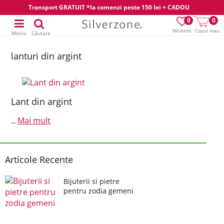
Transport GRATUIT *la comenzi peste 150 lei + CADOU
0
0
Wishlist
Coșul meu
Meniu
Căutare
lanturi din argint
Lant din argint
Mai mult
...
Articole Recente
Bijuterii si pietre
pentru zodia gemeni