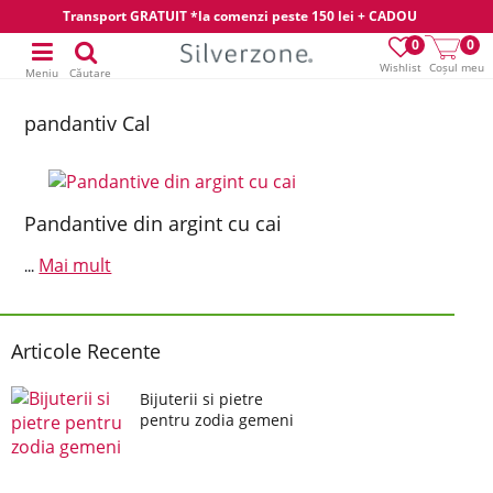
Transport GRATUIT *la comenzi peste 150 lei + CADOU
0
0
Wishlist
Coșul meu
Meniu
Căutare
pandantiv Cal
Pandantive din argint cu cai
Mai mult
...
Articole Recente
Bijuterii si pietre
pentru zodia gemeni