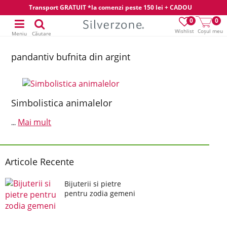
Transport GRATUIT *la comenzi peste 150 lei + CADOU
0
0
Wishlist
Coșul meu
Meniu
Căutare
pandantiv bufnita din argint
Simbolistica animalelor
Mai mult
...
Articole Recente
Bijuterii si pietre
pentru zodia gemeni