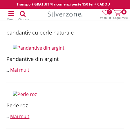
Transport GRATUIT *la comenzi peste 150 lei + CADOU
0
0
Wishlist
Coșul meu
Meniu
Căutare
pandantiv cu perle naturale
Pandantive din argint
Mai mult
...
Perle roz
Mai mult
...