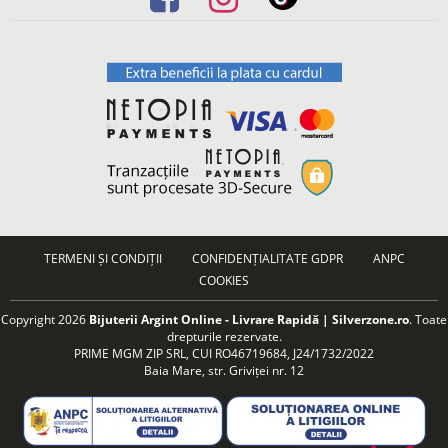
TERMENI ȘI CONDIȚII
CONFIDENȚIALITATE GDPR
ANPC
COOKIES
Copyright 2026
Bijuterii Argint Online - Livrare Rapidă | Silverzone.ro
. Toate
drepturile rezervate.
PRIME MGM ZIP SRL, CUI RO46719684, J24/1732/2022
Baia Mare, str. Griviței nr. 12