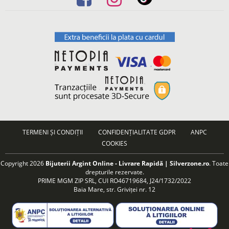
TERMENI ȘI CONDIȚII
CONFIDENȚIALITATE GDPR
ANPC
COOKIES
Copyright 2026
Bijuterii Argint Online - Livrare Rapidă | Silverzone.ro
. Toate
drepturile rezervate.
PRIME MGM ZIP SRL, CUI RO46719684, J24/1732/2022
Baia Mare, str. Griviței nr. 12