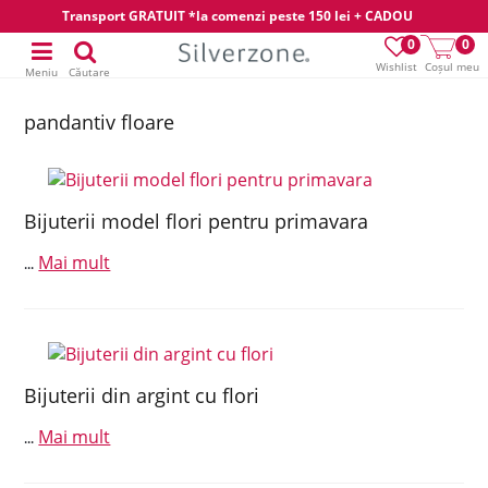
Transport GRATUIT *la comenzi peste 150 lei + CADOU
0
0
Wishlist
Coșul meu
Meniu
Căutare
pandantiv floare
Bijuterii model flori pentru primavara
Mai mult
...
Bijuterii din argint cu flori
Mai mult
...