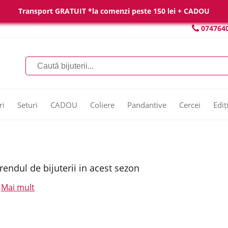
Transport GRATUIT *la comenzi peste 150 lei + CADOU
074764
ri
Seturi
CADOU
Coliere
Pandantive
Cercei
Ediț
rendul de bijuterii in acest sezon
Mai mult
.