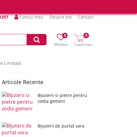
0297
Contul meu
Despre noi
Contact
0
0
Wishlist
Coșul meu
ie Limitată
Articole Recente
Bijuterii si pietre pentru
zodia gemeni
Bijuterii de purtat vara