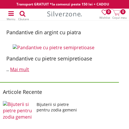
Transport GRATUIT *la comenzi peste 150 lei + CADOU
0
0
Wishlist
Coșul meu
Meniu
Căutare
Pandantive din argint cu piatra
Pandantive cu pietre semipretioase
Mai mult
...
Articole Recente
Bijuterii si pietre
pentru zodia gemeni