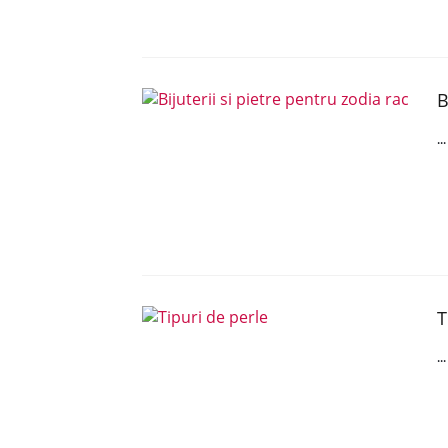
B
..
T
..