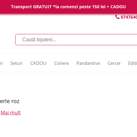
Transport GRATUIT *la comenzi peste 150 lei + CADOU
074764
ri
Seturi
CADOU
Coliere
Pandantive
Cercei
Ediț
erle roz
Mai mult
.