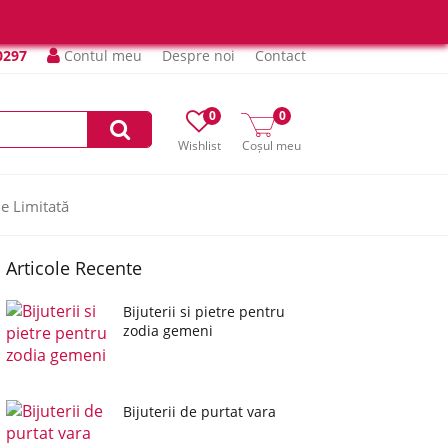
0297
Contul meu
Despre noi
Contact
0
0
Wishlist
Coșul meu
ie Limitată
Articole Recente
Bijuterii si pietre pentru
zodia gemeni
Bijuterii de purtat vara