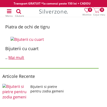
Transport GRATUIT *la comenzi peste 150 lei + CADOU
0
0
Wishlist
Coșul meu
Meniu
Căutare
Piatra de ochi de tigru
Bijuterii cu cuart
Mai mult
...
Articole Recente
Bijuterii si pietre
pentru zodia gemeni