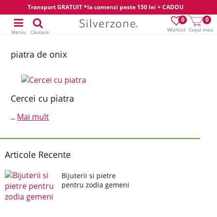
Transport GRATUIT *la comenzi peste 150 lei + CADOU
0
0
Wishlist
Coșul meu
Meniu
Căutare
piatra de onix
Cercei cu piatra
Mai mult
...
Articole Recente
Bijuterii si pietre
pentru zodia gemeni