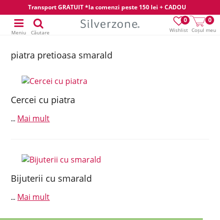
Transport GRATUIT *la comenzi peste 150 lei + CADOU
0
0
Wishlist
Coșul meu
Meniu
Căutare
piatra pretioasa smarald
Cercei cu piatra
Mai mult
...
Bijuterii cu smarald
Mai mult
...