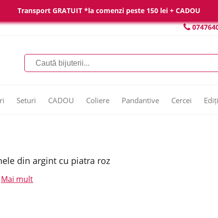
Transport GRATUIT *la comenzi peste 150 lei + CADOU
074764
ri
Seturi
CADOU
Coliere
Pandantive
Cercei
Ediț
nele din argint cu piatra roz
Mai mult
.