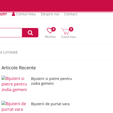
0297
Contul meu
Despre noi
Contact
0
0
Wishlist
Coșul meu
ie Limitată
Articole Recente
Bijuterii si pietre pentru
zodia gemeni
Bijuterii de purtat vara