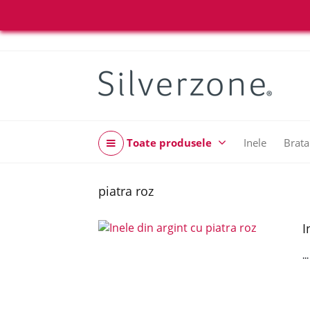
Toate produsele
Inele
Brata
piatra roz
I
..