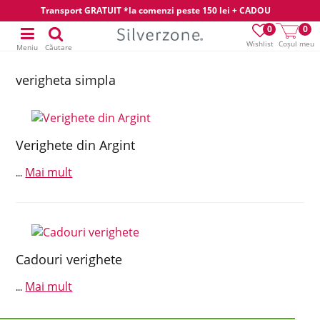
Transport GRATUIT *la comenzi peste 150 lei + CADOU
0
0
Wishlist
Coșul meu
Meniu
Căutare
verigheta simpla
Verighete din Argint
Mai mult
...
Cadouri verighete
Mai mult
...