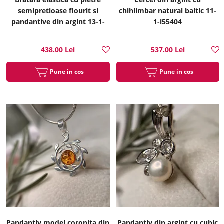
semipretioase flourit si
chihlimbar natural baltic 11-
pandantive din argint 13-1-
1-i55404
i55371
438.00 Lei
537.00 Lei
Pune in cos
Pune in cos
Pandantiv model coronita din
Pandantiv din argint cu cubic