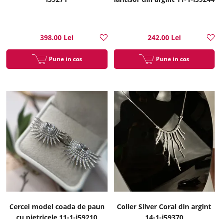
398.00 Lei
242.00 Lei
Pune in cos
Pune in cos
Cercei model coada de paun
Colier Silver Coral din argint
cu pietricele 11-1-i59210
14-1-i59370