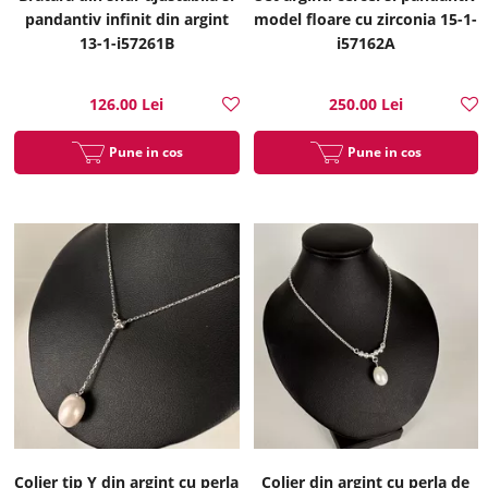
pandantiv infinit din argint
model floare cu zirconia 15-1-
13-1-i57261B
i57162A
126.00 Lei
250.00 Lei
Pune in cos
Pune in cos
Colier tip Y din argint cu perla
Colier din argint cu perla de