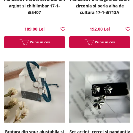
argint si chihlimbar 17-1-
zirconia si perla alba de
i55407
cultura 17-1-i5713A
189.00 Lei
192.00 Lei
Pune in cos
Pune in cos
Bratara din snur ajustabila si
Set argint: cercei si pandantiv