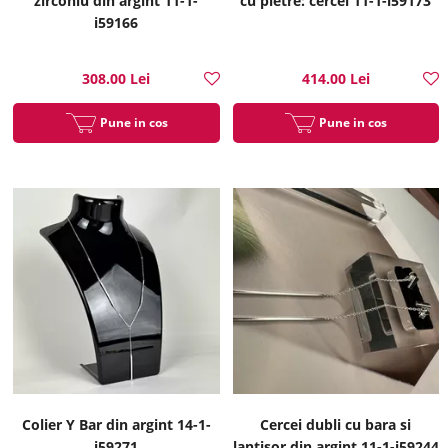
zirconiu din argint 11-1-
cu pietre: cercei 11-1-i59173
i59166
308.00 Lei
414.00 Lei
Pune in cos
Pune in cos
Colier Y Bar din argint 14-1-
Cercei dubli cu bara si
i59271
lantisor din argint 11-1-i59244