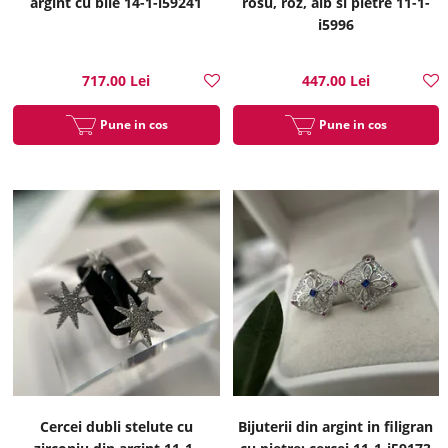
argint cu bile 14-1-i59241
rosu, roz, alb si pietre 11-1-
i5996
717.00 Lei
447.00 Lei
Pune in cos
Pune in cos
Cercei dubli stelute cu
Bijuterii din argint in filigran