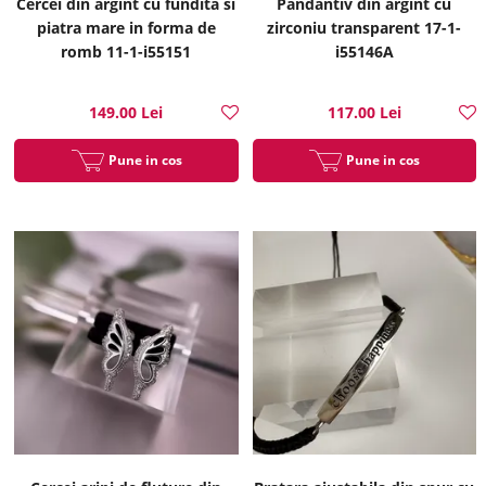
Cercei din argint cu fundita si
Pandantiv din argint cu
piatra mare in forma de
zirconiu transparent 17-1-
romb 11-1-i55151
i55146A
149.00 Lei
117.00 Lei
Pune in cos
Pune in cos