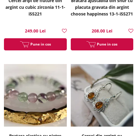
Cercei aripi de fluture din
Bratara ajustabila din snur cu
argint cu cubic zirconia 11-1-
placuta gravata din argint
i55221
choose happiness 13-1-i55271
249.00 Lei
208.00 Lei
Pune in cos
Pune in cos
Bratara elastica cu pietre
Cercei din argint cu