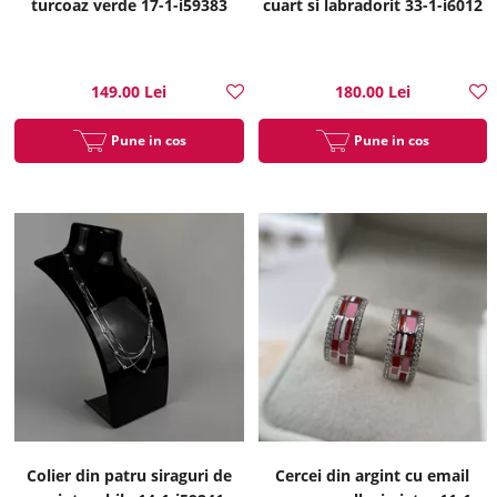
turcoaz verde 17-1-i59383
cuart si labradorit 33-1-i6012
149.00 Lei
180.00 Lei
Pune in cos
Pune in cos
Colier din patru siraguri de
Cercei din argint cu email