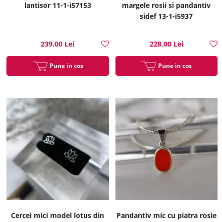
lantisor 11-1-i57153
margele rosii si pandantiv
sidef 13-1-i5937
239.00 Lei
228.00 Lei
Pune in cos
Pune in cos
Cercei mici model lotus din
Pandantiv mic cu piatra rosie