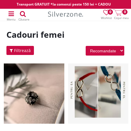
Transport GRATUIT *la comenzi peste 150 lei + CADOU
0
0
Wishlist
Coșul meu
Meniu
Căutare
Cadouri femei
Filtrează