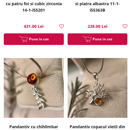
cu patru foi si cubic zirconia
si piatra albastra 11-1-
14-1-i55201
i55363B
431.00 Lei
238.00 Lei
Pune in cos
Pune in cos
Pandantiv cu chihlimbar
Pandantiv copacul vietii din