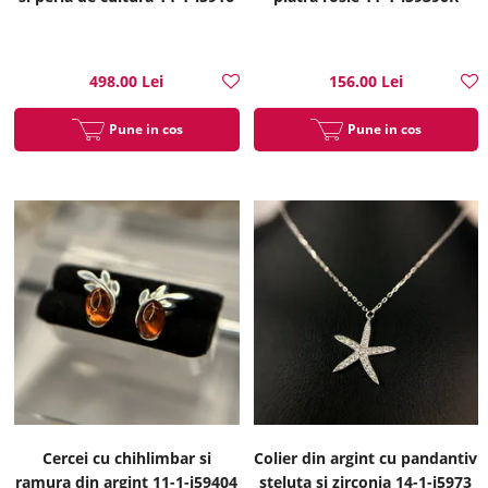
498.00 Lei
156.00 Lei
Pune in cos
Pune in cos
Cercei cu chihlimbar si
Colier din argint cu pandantiv
ramura din argint 11-1-i59404
steluta si zirconia 14-1-i5973