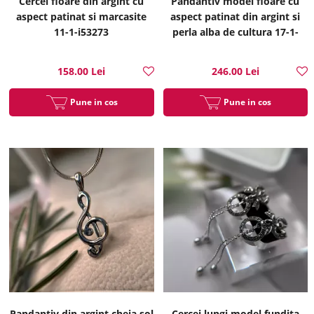
Cercei floare din argint cu
Pandantiv model floare cu
aspect patinat si marcasite
aspect patinat din argint si
11-1-i53273
perla alba de cultura 17-1-
i53237
158.00 Lei
246.00 Lei
Pune in cos
Pune in cos
Pandantiv din argint cheia sol
Cercei lungi model fundita