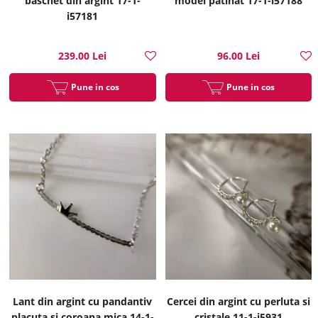
baschet din argint 17-1-
model patinat 17-1-i57188
i57181
239.00 Lei
96.00 Lei
Pune in cos
Pune in cos
Lant din argint cu pandantiv
Cercei din argint cu perluta si
placuta si coroana mica 14-1-
cristale 11-1-i5931