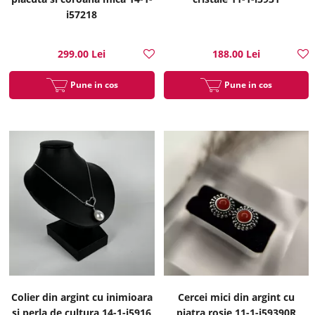
i57218
299.00 Lei
188.00 Lei
Pune in cos
Pune in cos
Colier din argint cu inimioara
Cercei mici din argint cu
si perla de cultura 14-1-i5916
piatra rosie 11-1-i59390R