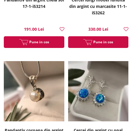
17-1-i53214
din argint cu marcasite 11-1-
i53262
191.00 Lei
330.00 Lei
Pune in cos
Pune in cos
Pandantiv coroana din argint
Cercei din argint cu opal