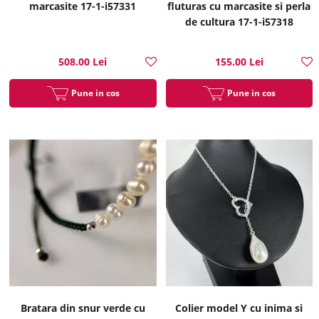
marcasite 17-1-i57331
fluturas cu marcasite si perla
de cultura 17-1-i57318
508.00 Lei
155.00 Lei
Pune in cos
Pune in cos
Bratara din snur verde cu
Colier model Y cu inima si