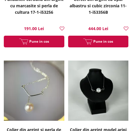
cu marcasite si perla de
albastru si cubic zirconia 11-
cultura 17-1-i53256
1-i53356B
191.00 Lei
444.00 Lei
Pune in cos
Pune in cos
Colier din argint si perla de
Colier din argint model aripi