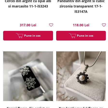
Cercei din argint cu opal alb
Pandantiv din argint si cubic
si marcasite 11-1-i53243
zirconia transparent 17-1-
i53147A
317.00 Lei
118.00 Lei
Pune in cos
Pune in cos