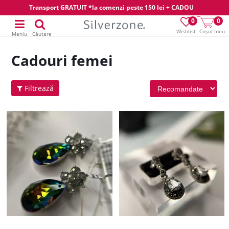
Transport GRATUIT *la comenzi peste 150 lei + CADOU
0
0
Wishlist
Coșul meu
Meniu
Căutare
Cadouri femei
Filtrează