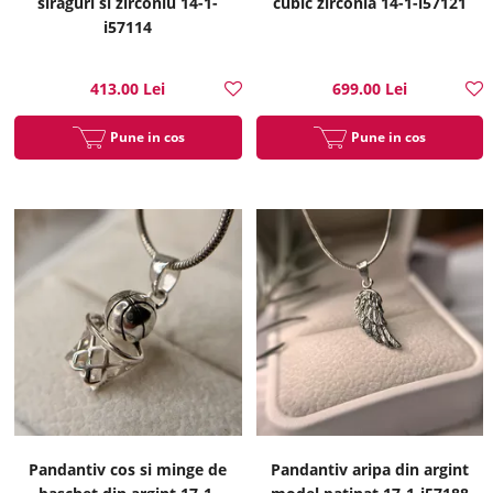
siraguri si zirconiu 14-1-
cubic zirconia 14-1-i57121
i57114
413.00 Lei
699.00 Lei
Pune in cos
Pune in cos
Pandantiv cos si minge de
Pandantiv aripa din argint