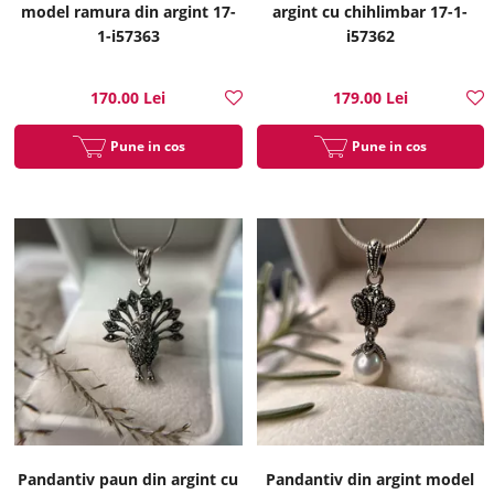
model ramura din argint 17-
argint cu chihlimbar 17-1-
1-i57363
i57362
170.00 Lei
179.00 Lei
Pune in cos
Pune in cos
Pandantiv paun din argint cu
Pandantiv din argint model