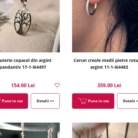
juterie copacel din argint
Cercei creole medii pietre rot
pandantiv 17-1-i64497
argint 11-1-i64483
154.00 Lei
359.00 Lei
Pune in cos
Detalii >>
Pune in cos
Detalii 