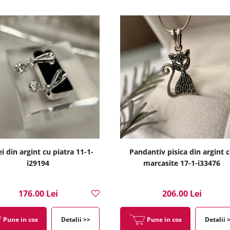
i din argint cu piatra 11-1-
Pandantiv pisica din argint 
i29194
marcasite 17-1-i33476
176.00 Lei
206.00 Lei
Pune in cos
Detalii >>
Pune in cos
Detalii 