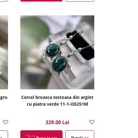
egru
Cercei broasca testoasa din argint
cu piatra verde 11-1-i35251M
329.00 Lei
>>
Pune in cos
Detalii >>