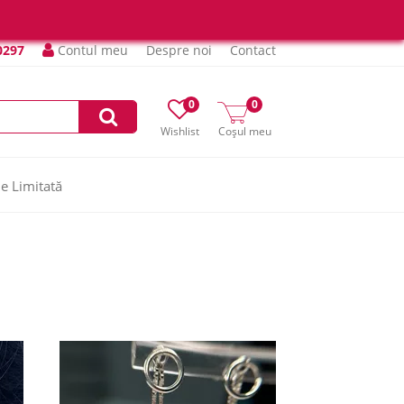
0297
Contul meu
Despre noi
Contact
0
0
Wishlist
Coșul meu
ie Limitată