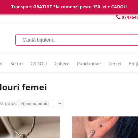
Transport GRATUIT *la comenzi peste 150 lei + CADOU
074764
ri
Seturi
CADOU
Coliere
Pandantive
Cercei
Ediț
ouri femei
za dupa: