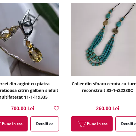
rcei din argint cu piatra
Colier din sfoara cerata cu tur
etioasa citrin galben slefuit
reconstruit 33-1-i22280C
ultifatetat 11-1-i19335
700.00 Lei
260.00 Lei
Pune in cos
Detalii >>
Pune in cos
Detalii 