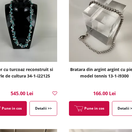
er cu turcoaz reconstruit si
Bratara din argint argint cu pi
le de cultura 34-1-i22125
model tennis 13-1-i9300
545.00 Lei
166.00 Lei
Pune in cos
Detalii >>
Pune in cos
Detalii 