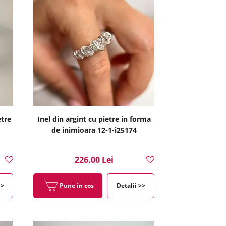
etre
Inel din argint cu pietre in forma
de inimioara 12-1-i25174
226.00 Lei
>>
Pune in cos
Detalii >>