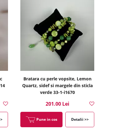
c
Bratara cu perle vopsite, Lemon
-14
Quartz, sidef si margele din sticla
verde 33-1-i1670
201.00 Lei
>>
Pune in cos
Detalii >>