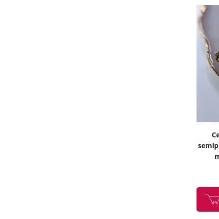
Ce
semipr
m