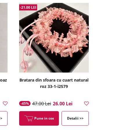
-21.00 LEI
coaz
Bratara din sfoara cu cuart natural
roz 33-1-i2579
47.00 Lei
26.00 Lei
-45%
>>
Pune in cos
Detalii >>