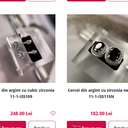
 din argint cu cubic zirconia
Cercei din argint cu zirconia n
11-1-i35109
11-1-i35115N
248.00 Lei
182.00 Lei
Pune in cos
Detalii >>
Pune in cos
Detalii 