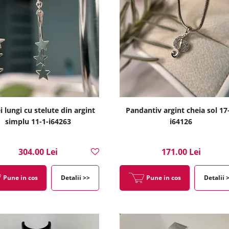
i lungi cu stelute din argint
Pandantiv argint cheia sol 17
simplu 11-1-i64263
i64126
304.00 Lei
171.00 Lei
Pune in cos
Detalii >>
Pune in cos
Detalii 