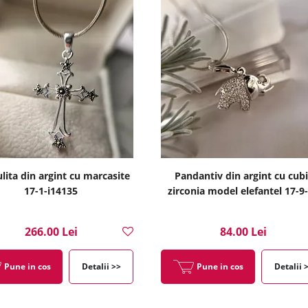
lita din argint cu marcasite
Pandantiv din argint cu cubi
17-1-i14135
zirconia model elefantel 17-9
266.00 Lei
84.00 Lei
Pune in cos
Detalii >>
Pune in cos
Detalii 