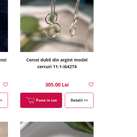
unzi
Cercei dubli din argint model
cercuri 11-1-i64274
305.00 Lei
>>
Pune in cos
Detalii >>