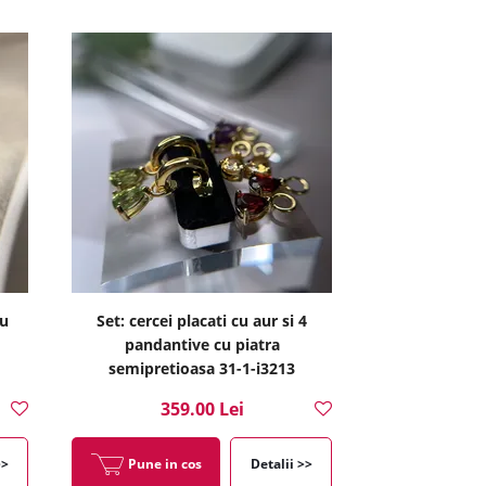
cu
Set: cercei placati cu aur si 4
pandantive cu piatra
semipretioasa 31-1-i3213
359.00 Lei
>>
Pune in cos
Detalii >>