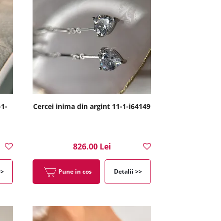
-1-
Cercei inima din argint 11-1-i64149
826.00 Lei
>>
Pune in cos
Detalii >>