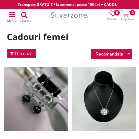
Transport GRATUIT *la comenzi peste 150 lei + CADOU
0
0
Wishlist
Coșul meu
Meniu
Căutare
Cadouri femei
Filtrează