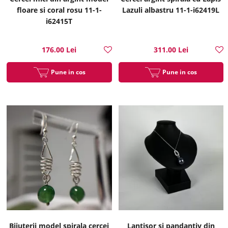
floare si coral rosu 11-1-
Lazuli albastru 11-1-i62419L
i62415T
176.00 Lei
311.00 Lei
Pune in cos
Pune in cos
Bijuterii model spirala cercei
Lantisor si pandantiv din