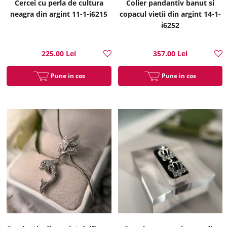
Cercei cu perla de cultura
Colier pandantiv banut si
neagra din argint 11-1-i6215
copacul vietii din argint 14-1-
i6252
225.00 Lei
357.00 Lei
Pune in cos
Pune in cos