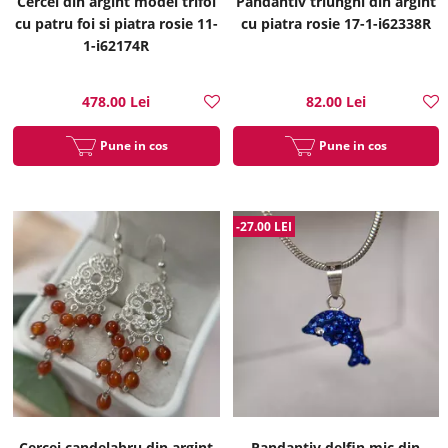
Cercei din argint model trifoi
Pandantiv triunghi din argint
cu patru foi si piatra rosie 11-
cu piatra rosie 17-1-i62338R
1-i62174R
478.00 Lei
82.00 Lei
Pune in cos
Pune in cos
-27.00 LEI
Cercei candelabru din argint
Pandantiv delfin mic din