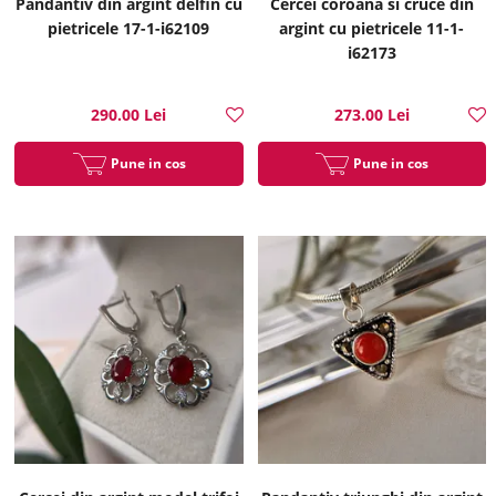
Pandantiv din argint delfin cu
Cercei coroana si cruce din
pietricele 17-1-i62109
argint cu pietricele 11-1-
i62173
290.00 Lei
273.00 Lei
Pune in cos
Pune in cos