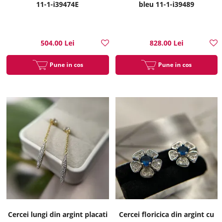
11-1-i39474E
bleu 11-1-i39489
504.00 Lei
828.00 Lei
Pune in cos
Pune in cos
Cercei lungi din argint placati
Cercei floricica din argint cu