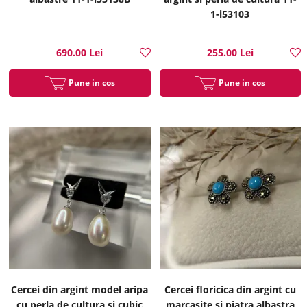
1-i53103
690.00 Lei
255.00 Lei
Pune in cos
Pune in cos
Cercei din argint model aripa
Cercei floricica din argint cu
cu perla de cultura si cubic
marcasite si piatra albastra