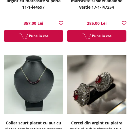
argint cu marcasite si perla
marcasite si sidef abalone
11-1-i44597
verde 17-1-i47254
357.00 Lei
285.00 Lei
Pune in cos
Pune in cos
Colier scurt placat cu aur cu
Cercei din argint cu piatra