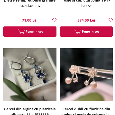
pietre semipretioase granate
rosie si cubic zirconia 11-1-
34-1-i4855G
i51151
71.00 Lei
374.00 Lei
Pune in cos
Pune in cos
Cercei din argint cu pietricele
Cercei dubli cu floricica din
albastre 11-1-i53138B
argint si perla de cultura 11-