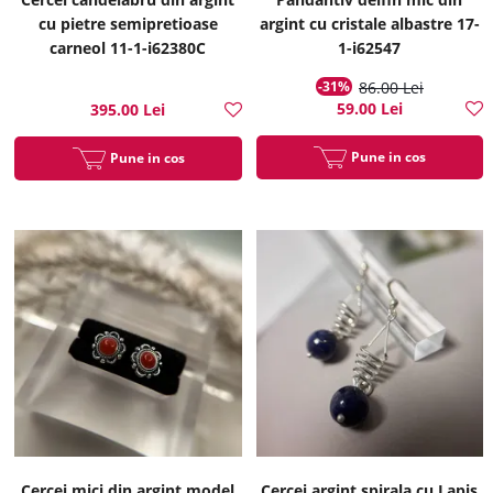
cu pietre semipretioase
argint cu cristale albastre 17-
carneol 11-1-i62380C
1-i62547
-31%
86.00 Lei
59.00 Lei
395.00 Lei
Pune in cos
Pune in cos
Cercei mici din argint model
Cercei argint spirala cu Lapis