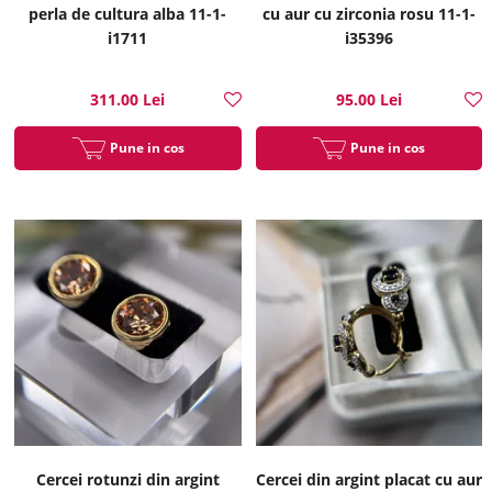
perla de cultura alba 11-1-
cu aur cu zirconia rosu 11-1-
i1711
i35396
311.00 Lei
95.00 Lei
Pune in cos
Pune in cos
Cercei rotunzi din argint
Cercei din argint placat cu aur