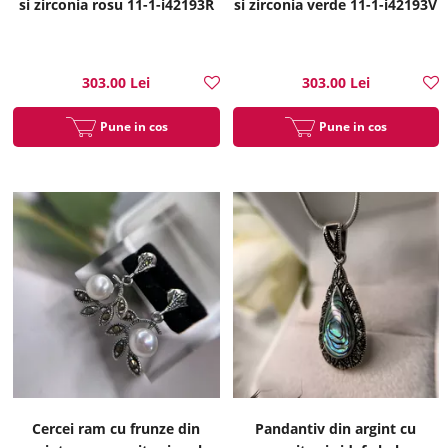
si zirconia rosu 11-1-i42193R
si zirconia verde 11-1-i42193V
303.00 Lei
303.00 Lei
Pune in cos
Pune in cos
Cercei ram cu frunze din
Pandantiv din argint cu