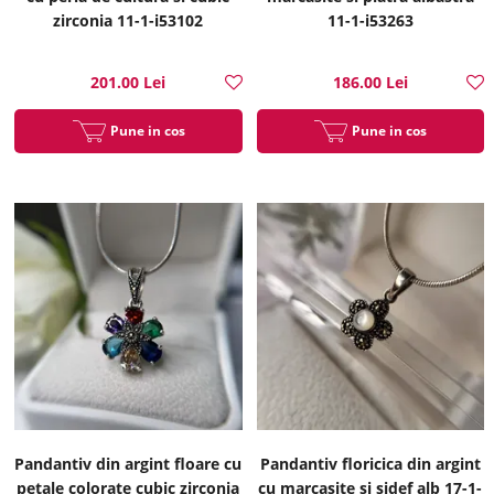
zirconia 11-1-i53102
11-1-i53263
201.00 Lei
186.00 Lei
Pune in cos
Pune in cos
Pandantiv din argint floare cu
Pandantiv floricica din argint
petale colorate cubic zirconia
cu marcasite si sidef alb 17-1-