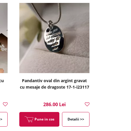
cu
Pandantiv oval din argint gravat
cu mesaje de dragoste 17-1-i23117
286.00 Lei
>>
Pune in cos
Detalii >>