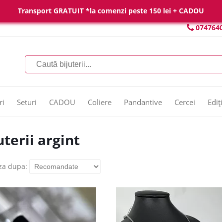
Transport GRATUIT *la comenzi peste 150 lei + CADOU
074764
ri
Seturi
CADOU
Coliere
Pandantive
Cercei
Ediț
uterii argint
za dupa: