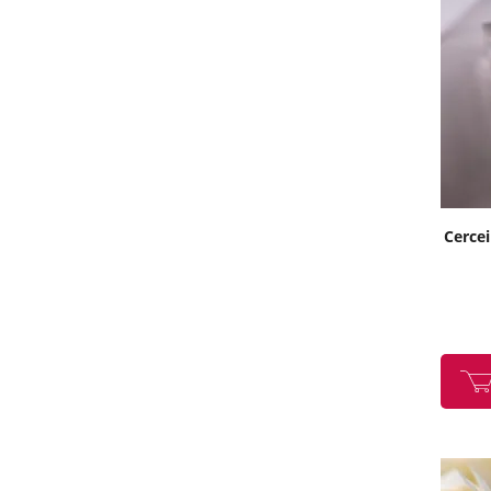
64
69
Cercei