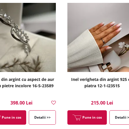
 din argint cu aspect de aur
Inel verigheta din argint 925 
u pietre incolore 16-5-23589
piatra 12-1-i23515
398.00 Lei
215.00 Lei
Pune in cos
Detalii >>
Pune in cos
Detalii 