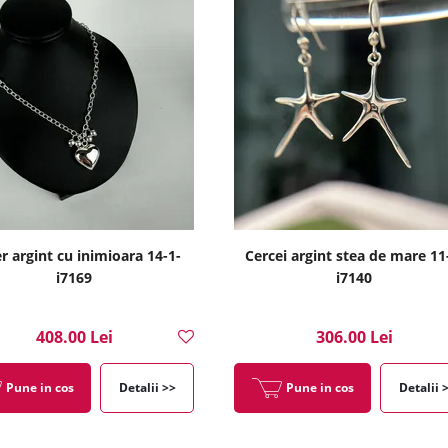
er argint cu inimioara 14-1-
Cercei argint stea de mare 11
i7169
i7140
408.00 Lei
306.00 Lei
Pune in cos
Detalii >>
Pune in cos
Detalii 