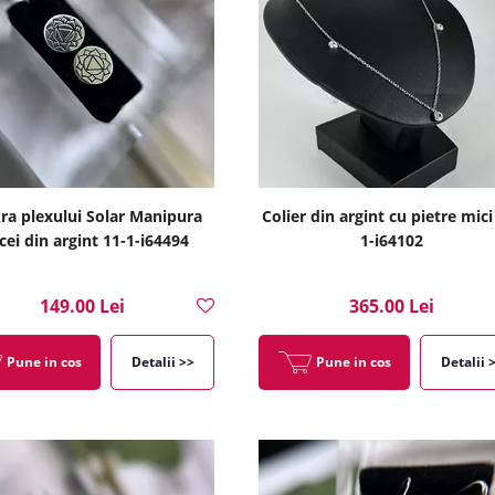
ra plexului Solar Manipura
Colier din argint cu pietre mici
cei din argint 11-1-i64494
1-i64102
149.00 Lei
365.00 Lei
Pune in cos
Detalii >>
Pune in cos
Detalii 