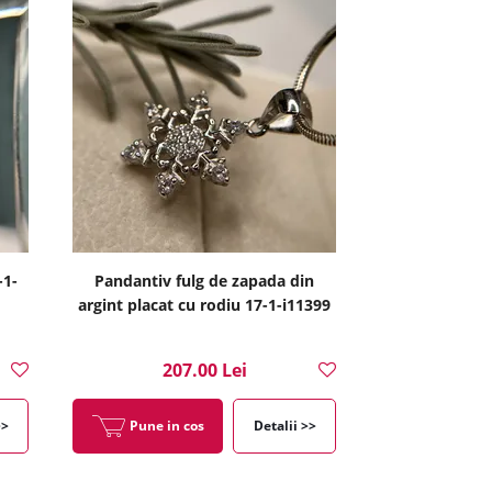
-1-
Pandantiv fulg de zapada din
argint placat cu rodiu 17-1-i11399
207.00 Lei
>>
Pune in cos
Detalii >>