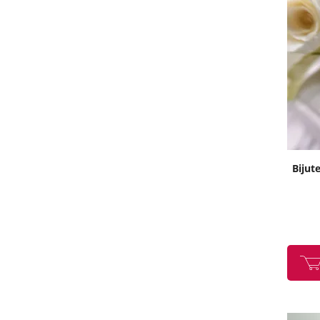
Bijut