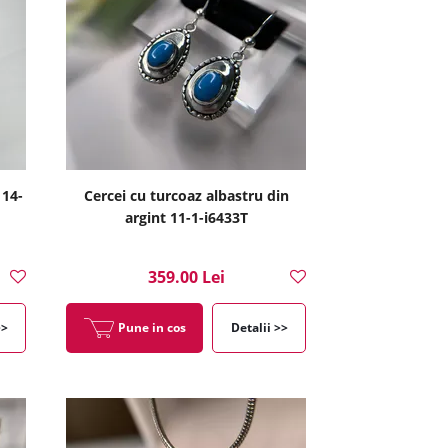
 14-
Cercei cu turcoaz albastru din
argint 11-1-i6433T
359.00 Lei
>>
Pune in cos
Detalii >>