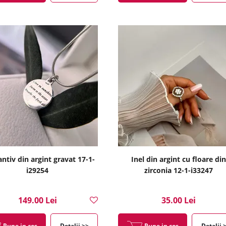
ntiv din argint gravat 17-1-
Inel din argint cu floare din
i29254
zirconia 12-1-i33247
149.00 Lei
35.00 Lei
Pune in cos
Detalii >>
Pune in cos
Detalii 