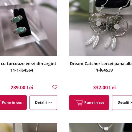
 cu turcoaze verzi din argint
Dream Catcher cercei pana alb
11-1-i64564
1-i64539
239.00 Lei
332.00 Lei
Pune in cos
Detalii >>
Pune in cos
Detalii 