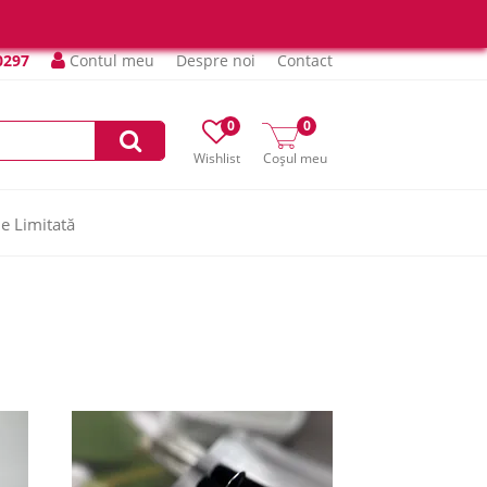
0297
Contul meu
Despre noi
Contact
0
0
Wishlist
Coșul meu
ie Limitată