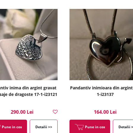
ntiv inima din argint gravat
Pandantiv inimioara din argint
aje de dragoste 17-1-i23121
1-i23137
290.00 Lei
164.00 Lei
Pune in cos
Detalii >>
Pune in cos
Detalii 