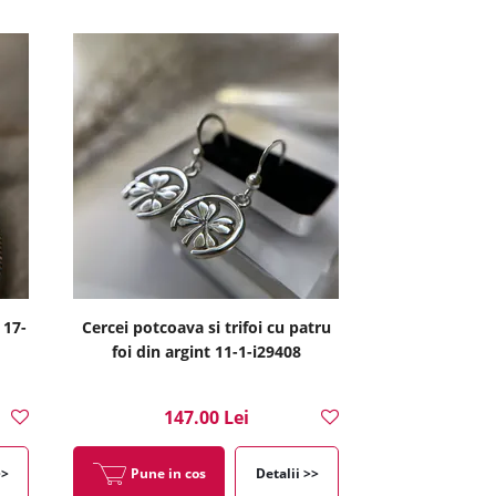
 17-
Cercei potcoava si trifoi cu patru
foi din argint 11-1-i29408
147.00 Lei
>>
Pune in cos
Detalii >>