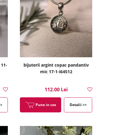
 11-
bijuterii argint copac pandantiv
mic 17-1-i64512
112.00 Lei
>>
Pune in cos
Detalii >>