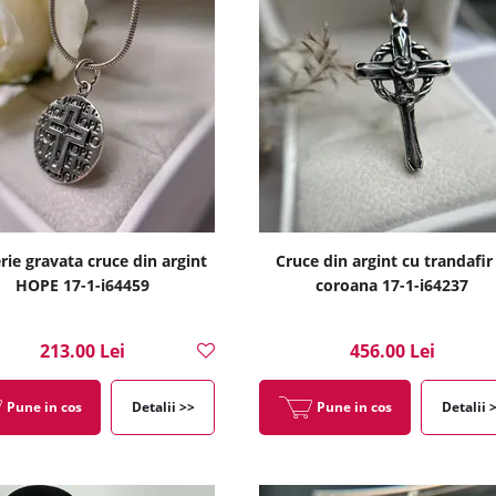
erie gravata cruce din argint
Cruce din argint cu trandafir 
HOPE 17-1-i64459
coroana 17-1-i64237
213.00 Lei
456.00 Lei
Pune in cos
Detalii >>
Pune in cos
Detalii 