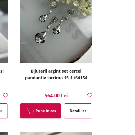
si
Bijuterii argint set cercei
pandantiv lacrima 15-1-i64154
564.00 Lei
>>
Pune in cos
Detalii >>