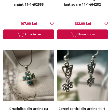
argint 11-1-i62555
lantisoare 11-1-i64282
107.00 Lei
182.00 Lei
Pune in cos
Pune in cos
Cruciulita din argint cu
Cercei celtici din argint 11-1-