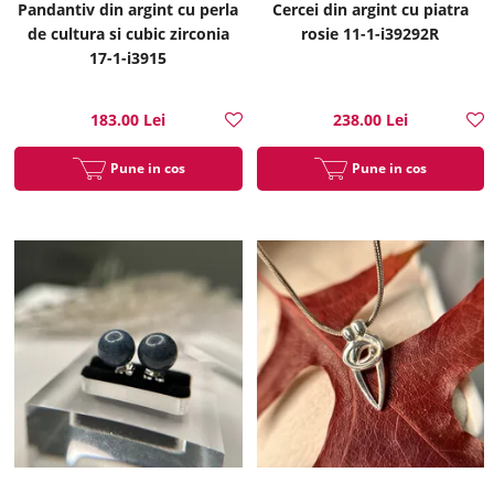
Pandantiv din argint cu perla
Cercei din argint cu piatra
de cultura si cubic zirconia
rosie 11-1-i39292R
17-1-i3915
183.00 Lei
238.00 Lei
Pune in cos
Pune in cos