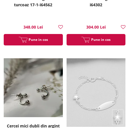
turcoaz 17-1-i64562
i64302
348.00 Lei
304.00 Lei
Pune in cos
Pune in cos
Cercei mici dubli din argint