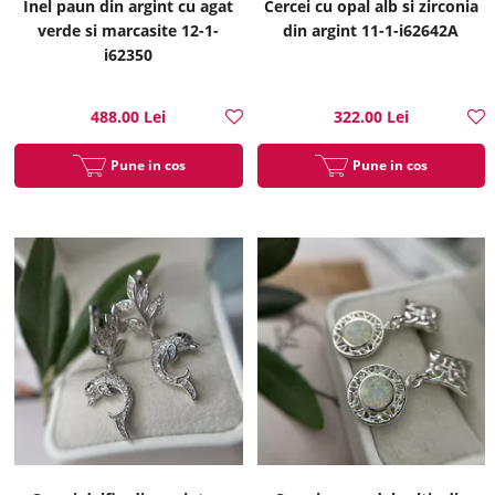
Inel paun din argint cu agat
Cercei cu opal alb si zirconia
verde si marcasite 12-1-
din argint 11-1-i62642A
i62350
488.00 Lei
322.00 Lei
Pune in cos
Pune in cos