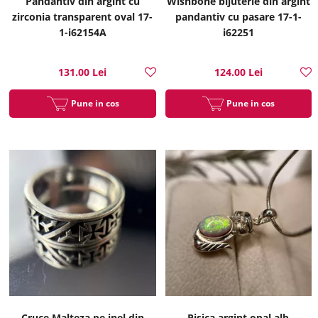
Pandantiv din argint cu
Wishbone bijuterie din argint
zirconia transparent oval 17-
pandantiv cu pasare 17-1-
1-i62154A
i62251
131.00 Lei
124.00 Lei
Pune in cos
Pune in cos
Cruce Malteza pe inel din
Pisica argint opal alb