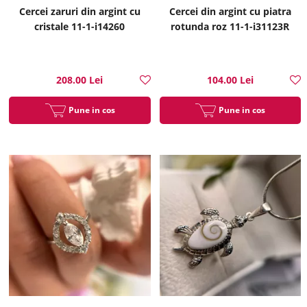
Cercei zaruri din argint cu
Cercei din argint cu piatra
cristale 11-1-i14260
rotunda roz 11-1-i31123R
208.00 Lei
104.00 Lei
Pune in cos
Pune in cos