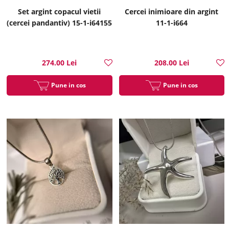
Set argint copacul vietii
Cercei inimioare din argint
(cercei pandantiv) 15-1-i64155
11-1-i664
274.00 Lei
208.00 Lei
Pune in cos
Pune in cos