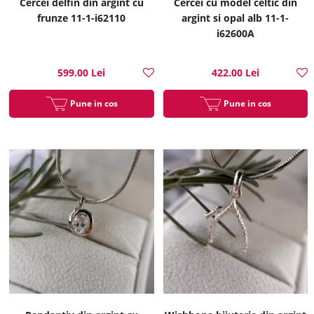
Cercei delfin din argint cu
Cercei cu model celtic din
frunze 11-1-i62110
argint si opal alb 11-1-
i62600A
599.00 Lei
422.00 Lei
Pune in cos
Pune in cos