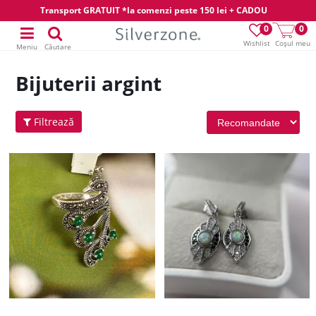
Transport GRATUIT *la comenzi peste 150 lei + CADOU
0
0
Wishlist
Coșul meu
Meniu
Căutare
Bijuterii argint
Filtrează