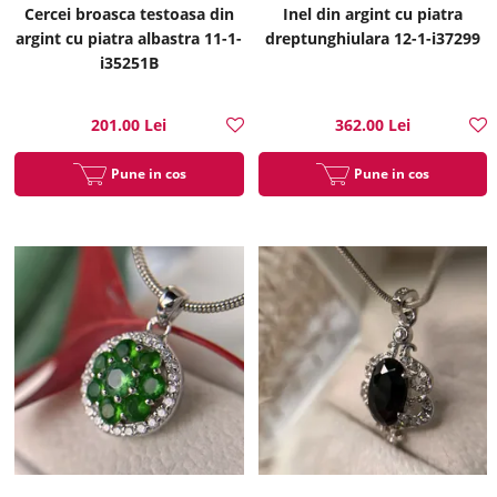
Cercei broasca testoasa din
Inel din argint cu piatra
argint cu piatra albastra 11-1-
dreptunghiulara 12-1-i37299
i35251B
201.00 Lei
362.00 Lei
Pune in cos
Pune in cos