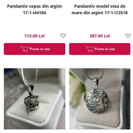
Pandantiv copac din argint
Pandantiv model stea de
17-1-i44184
mare din argint 17-1-i12518
113.00 Lei
387.00 Lei
Pune in cos
Pune in cos