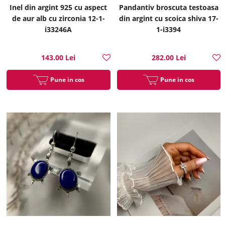
Inel din argint 925 cu aspect
Pandantiv broscuta testoasa
de aur alb cu zirconia 12-1-
din argint cu scoica shiva 17-
i33246A
1-i3394
143.00 Lei
282.00 Lei
Pune in cos
Pune in cos