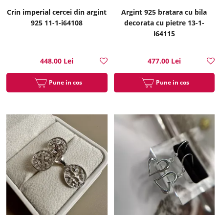
Crin imperial cercei din argint
Argint 925 bratara cu bila
925 11-1-i64108
decorata cu pietre 13-1-
i64115
448.00 Lei
477.00 Lei
Pune in cos
Pune in cos