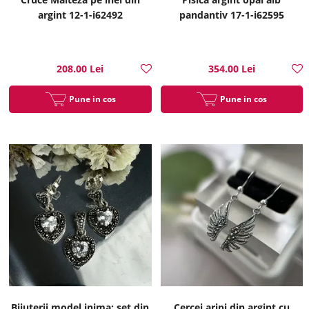
argint 12-1-i62492
pandantiv 17-1-i62595
208.00 Lei
354.00 Lei
Pune in cos
Pune in cos
Bijuterii model inima: set din
Cercei aripi din argint cu