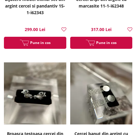
argint cercei si pandantiv 15-
marcasite 11-1-i62348
1-i62343
299.00 Lei
317.00 Lei
Pune in cos
Pune in cos
Broasca testoasa cercei din
Cercei banut din argint cu