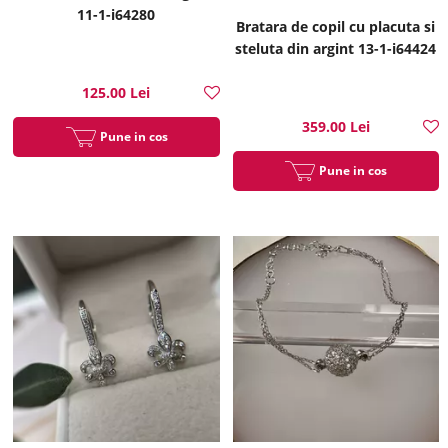
11-1-i64280
Bratara de copil cu placuta si
steluta din argint 13-1-i64424
125.00 Lei
359.00 Lei
Pune in cos
Pune in cos