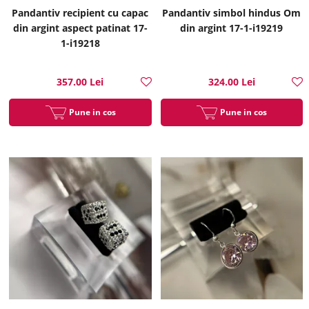
Pandantiv recipient cu capac
Pandantiv simbol hindus Om
din argint aspect patinat 17-
din argint 17-1-i19219
1-i19218
357.00 Lei
324.00 Lei
Pune in cos
Pune in cos