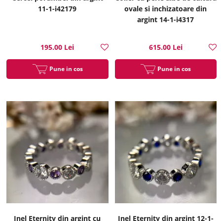
11-1-i42179
ovale si inchizatoare din
argint 14-1-i4317
195.00 Lei
615.00 Lei
Pune in cos
Pune in cos
Inel Eternity din argint cu
Inel Eternity din argint 12-1-