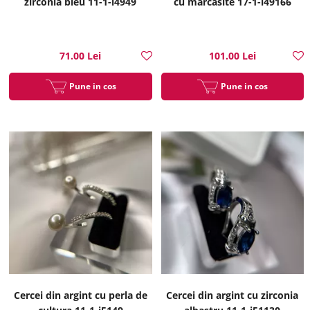
zirconia bleu 11-1-i4949
cu marcasite 17-1-i49166
71.00 Lei
101.00 Lei
Pune in cos
Pune in cos
Cercei din argint cu perla de
Cercei din argint cu zirconia