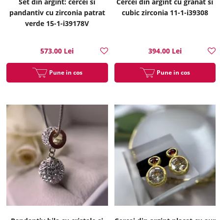
Set din argint: cercei si
Cercei din argint cu granat si
pandantiv cu zirconia patrat
cubic zirconia 11-1-i39308
verde 15-1-i39178V
573.00 Lei
394.00 Lei
Pune in cos
Pune in cos