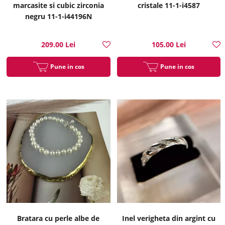
marcasite si cubic zirconia
cristale 11-1-i4587
negru 11-1-i44196N
209.00 Lei
105.00 Lei
Pune in cos
Pune in cos
Bratara cu perle albe de
Inel verigheta din argint cu