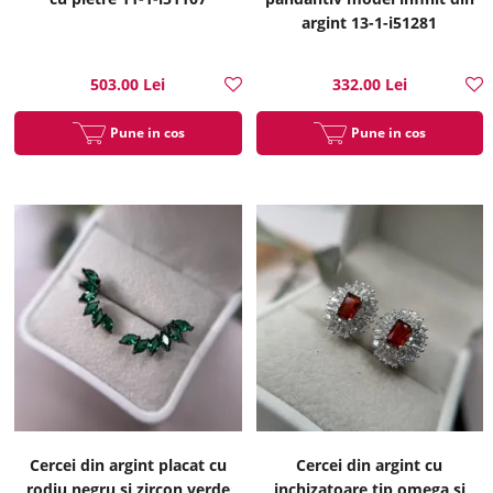
argint 13-1-i51281
503.00 Lei
332.00 Lei
Pune in cos
Pune in cos
Cercei din argint placat cu
Cercei din argint cu
rodiu negru si zircon verde
inchizatoare tip omega si