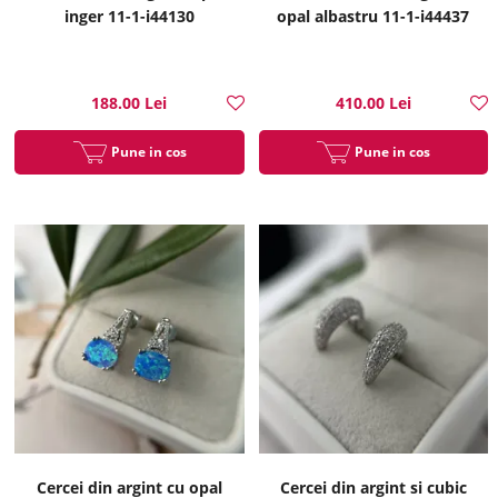
inger 11-1-i44130
opal albastru 11-1-i44437
188.00 Lei
410.00 Lei
Pune in cos
Pune in cos
Cercei din argint cu opal
Cercei din argint si cubic