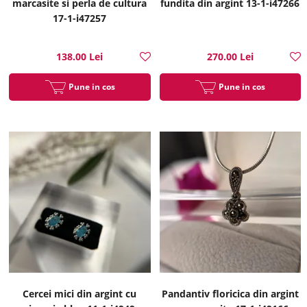
marcasite si perla de cultura
fundita din argint 13-1-i47266
17-1-i47257
138.00 Lei
270.00 Lei
Pune in cos
Pune in cos
Cercei mici din argint cu
Pandantiv floricica din argint