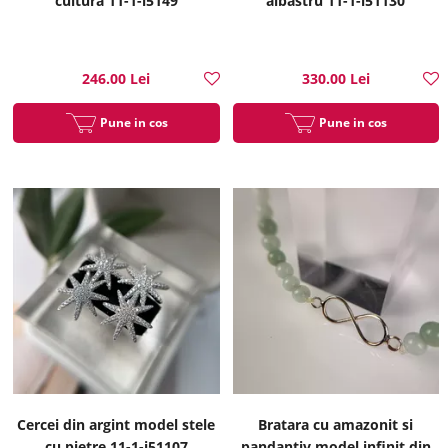
cultura 11-1-i5149
albastru 11-1-i51130
246.00 Lei
330.00 Lei
Pune in cos
Pune in cos
Cercei din argint model stele
Bratara cu amazonit si
cu pietre 11-1-i51107
pandantiv model infinit din