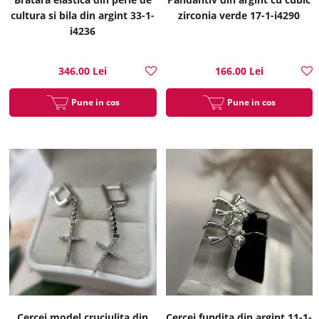
cultura si bila din argint 33-1-
zirconia verde 17-1-i4290
i4236
346.00 Lei
166.00 Lei
Pune in cos
Pune in cos
Cercei model cruciulita din
Cercei fundita din argint 11-1-