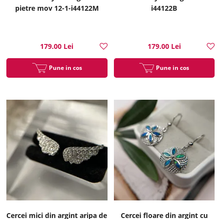
pietre mov 12-1-i44122M
i44122B
179.00 Lei
179.00 Lei
Pune in cos
Pune in cos
Cercei mici din argint aripa de
Cercei floare din argint cu