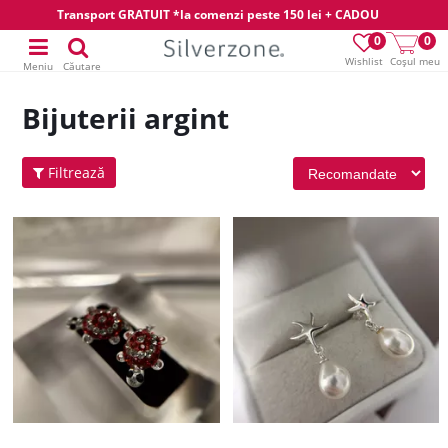
Transport GRATUIT *la comenzi peste 150 lei + CADOU
0
0
Wishlist
Coșul meu
Meniu
Căutare
Bijuterii argint
Filtrează