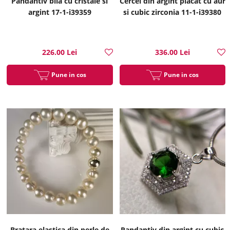
Pandantiv bila cu cristale si
Cercei din argint placat cu aur
argint 17-1-i39359
si cubic zirconia 11-1-i39380
226.00 Lei
336.00 Lei
Pune in cos
Pune in cos
Bratara elastica din perle de
Pandantiv din argint cu cubic