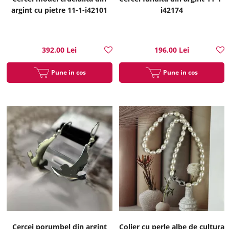
argint cu pietre 11-1-i42101
i42174
392.00 Lei
196.00 Lei
Pune in cos
Pune in cos
Cercei porumbel din argint
Colier cu perle albe de cultura