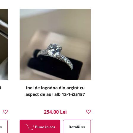
4
Inel de logodna din argint cu
aspect de aur alb 12-1-i25157
254.00 Lei
>>
Pune in cos
Detalii >>