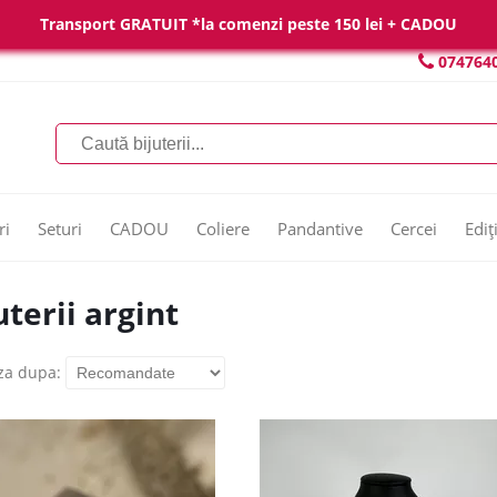
Transport GRATUIT *la comenzi peste 150 lei + CADOU
074764
ri
Seturi
CADOU
Coliere
Pandantive
Cercei
Ediț
uterii argint
za dupa: