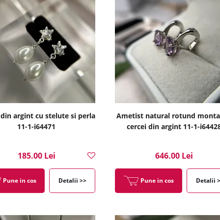
din argint cu stelute si perla
Ametist natural rotund monta
11-1-i64471
cercei din argint 11-1-i6442
185.00 Lei
646.00 Lei
Pune in cos
Detalii >>
Pune in cos
Detalii 