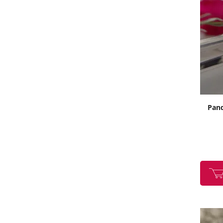
64
69
Pand