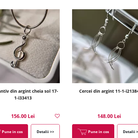
tiv din argint cheia sol 17-
Cercei din argint 11-1-i2138
1-i33413
156.00 Lei
148.00 Lei
Pune in cos
Detalii >>
Pune in cos
Detalii 