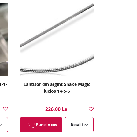
1-1-
Lantisor din argint Snake Magic
lucios 14-5-5
226.00 Lei
>>
Pune in cos
Detalii >>