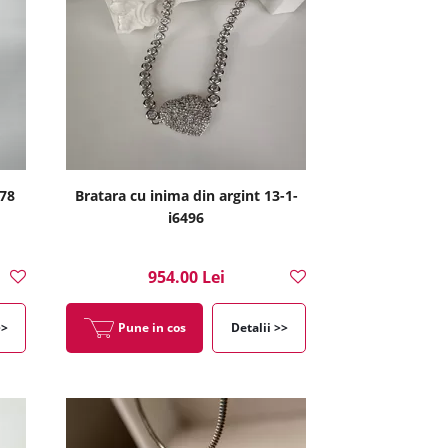
478
Bratara cu inima din argint 13-1-
i6496
954.00 Lei
>>
Pune in cos
Detalii >>