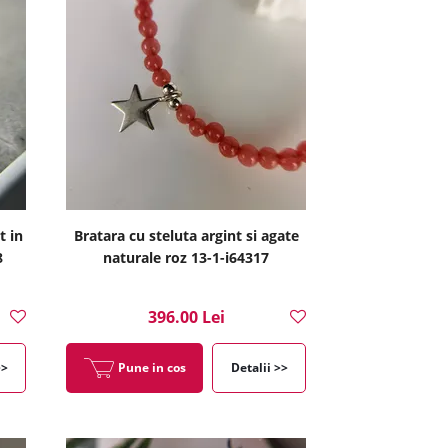
t in
Bratara cu steluta argint si agate
8
naturale roz 13-1-i64317
396.00 Lei
>>
Pune in cos
Detalii >>