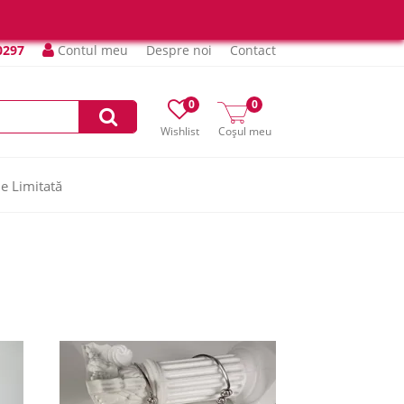
0297
Contul meu
Despre noi
Contact
0
0
Wishlist
Coșul meu
ie Limitată