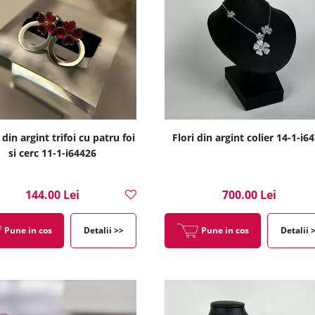
 din argint trifoi cu patru foi
Flori din argint colier 14-1-i6
si cerc 11-1-i64426
144.00 Lei
700.00 Lei
Pune in cos
Detalii >>
Pune in cos
Detalii 