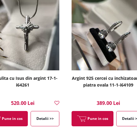
lita cu Isus din argint 17-1-
Argint 925 cercei cu inchizatoar
i64261
piatra ovala 11-1-i64109
520.00 Lei
389.00 Lei
Pune in cos
Detalii >>
Pune in cos
Detalii 