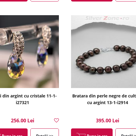
i din argint cu cristale 11-1-
Bratara din perle negre de cul
i27321
cu argint 13-1-i2914
256.00 Lei
395.00 Lei
Pune in cos
Detalii >>
Pune in cos
Detalii 