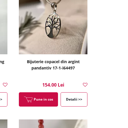
ung
Bijuterie copacel din argint
pandantiv 17-1-i64497
154.00 Lei
>>
Pune in cos
Detalii >>