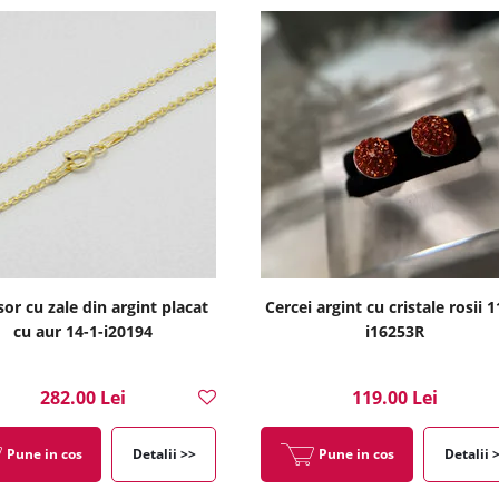
sor cu zale din argint placat
Cercei argint cu cristale rosii 1
cu aur 14-1-i20194
i16253R
282.00 Lei
119.00 Lei
Pune in cos
Detalii >>
Pune in cos
Detalii 