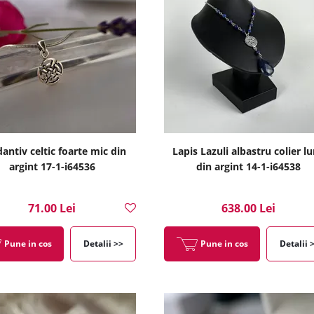
antiv celtic foarte mic din
Lapis Lazuli albastru colier l
argint 17-1-i64536
din argint 14-1-i64538
71.00 Lei
638.00 Lei
Pune in cos
Detalii >>
Pune in cos
Detalii 