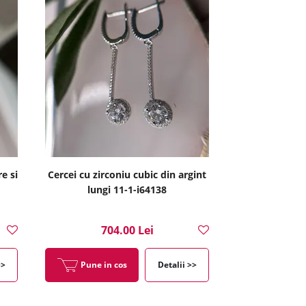
e si
Cercei cu zirconiu cubic din argint
lungi 11-1-i64138
704.00 Lei
>>
Pune in cos
Detalii >>