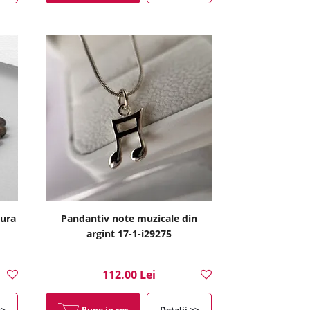
tura
Pandantiv note muzicale din
argint 17-1-i29275
112.00 Lei
>>
Pune in cos
Detalii >>