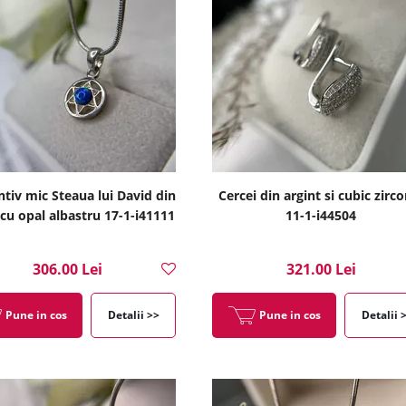
tiv mic Steaua lui David din
Cercei din argint si cubic zirco
 cu opal albastru 17-1-i41111
11-1-i44504
306.00 Lei
321.00 Lei
Pune in cos
Detalii >>
Pune in cos
Detalii 