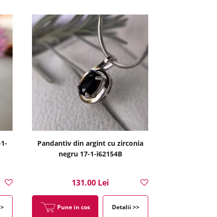
-1-
Pandantiv din argint cu zirconia
negru 17-1-i62154B
131.00 Lei
>>
Pune in cos
Detalii >>