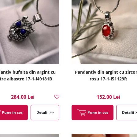
antiv bufnita din argint cu
Pandantiv din argint cu zirco
tre albastre 17-1-i49181B
rosu 17-1-i51129R
284.00 Lei
152.00 Lei
Pune in cos
Detalii >>
Pune in cos
Detalii 