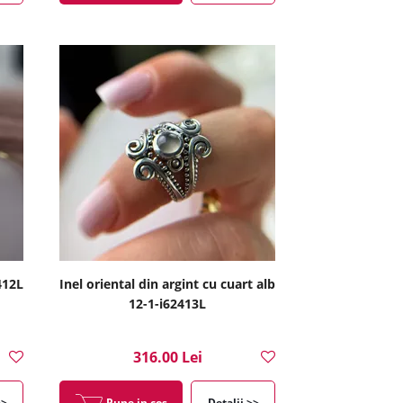
2412L
Inel oriental din argint cu cuart alb
12-1-i62413L
316.00 Lei
>>
Pune in cos
Detalii >>