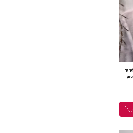
Pand
pie