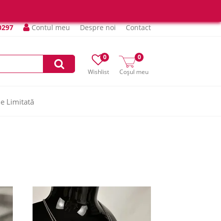
0297
Contul meu
Despre noi
Contact
0
0
Wishlist
Coșul meu
ie Limitată