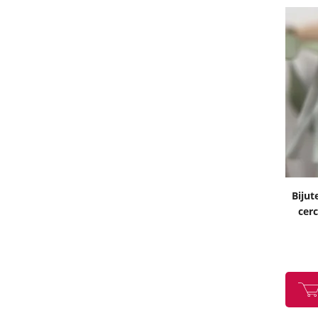
Bijut
cerc