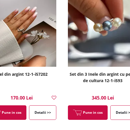
el din argint 12-1-i57202
Set din 3 Inele din argint cu p
de cultura 12-1-i593
170.00 Lei
345.00 Lei
Pune in cos
Detalii >>
Pune in cos
Detalii 