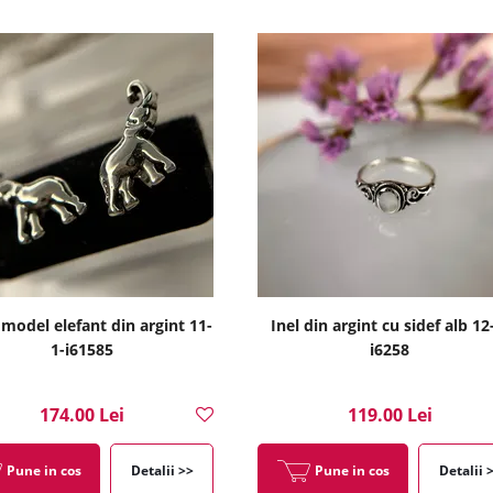
 model elefant din argint 11-
Inel din argint cu sidef alb 12
1-i61585
i6258
174.00 Lei
119.00 Lei
Pune in cos
Detalii >>
Pune in cos
Detalii 