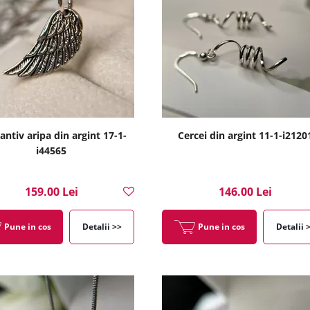
ntiv aripa din argint 17-1-
Cercei din argint 11-1-i2120
i44565
159.00 Lei
146.00 Lei
Pune in cos
Detalii >>
Pune in cos
Detalii 