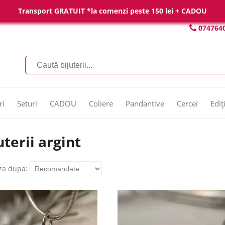
Transport GRATUIT *la comenzi peste 150 lei + CADOU
074764
ri
Seturi
CADOU
Coliere
Pandantive
Cercei
Ediț
uterii argint
za dupa: