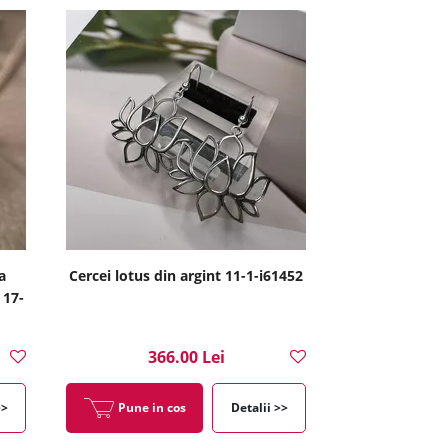
a
Cercei lotus din argint 11-1-i61452
 17-
366.00 Lei
>>
Pune in cos
Detalii >>