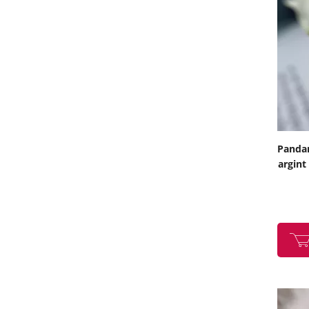
64
69
Pandan
argint