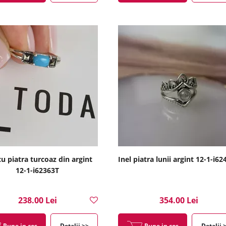
cu piatra turcoaz din argint
Inel piatra lunii argint 12-1-i6
12-1-i62363T
238.00 Lei
354.00 Lei
Pune in cos
Detalii >>
Pune in cos
Detalii 