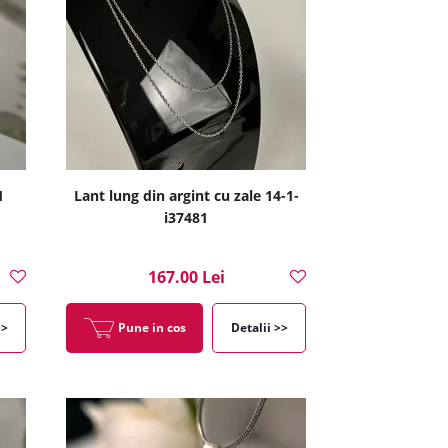
1
Lant lung din argint cu zale 14-1-
i37481
167.00 Lei
>>
Pune in cos
Detalii >>