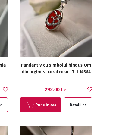
nia
Pandantiv cu simbolul hindus Om
din argint si coral rosu 17-1-i4564
292.00 Lei
>>
Pune in cos
Detalii >>