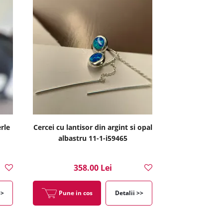
erle
Cercei cu lantisor din argint si opal
albastru 11-1-i59465
358.00 Lei
>>
Pune in cos
Detalii >>