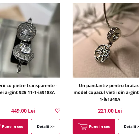
erii cu pietre transparente -
Un pandantiv pentru bratar
ei argint 925 11-1-i59188A
model copacul vietii din argint
1-i61340A
449.00 Lei
221.00 Lei
Pune in cos
Detalii >>
Pune in cos
Detalii 