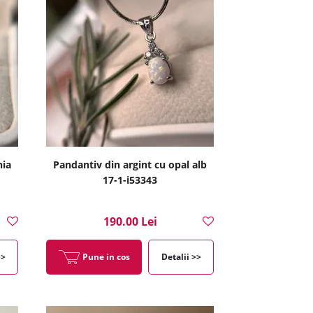
nia
Pandantiv din argint cu opal alb
17-1-i53343
190.00 Lei
>>
Pune in cos
Detalii >>