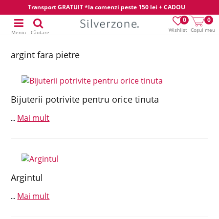
Transport GRATUIT *la comenzi peste 150 lei + CADOU
0
0
Wishlist
Coșul meu
Meniu
Căutare
argint fara pietre
Bijuterii potrivite pentru orice tinuta
Mai mult
...
Argintul
Mai mult
...