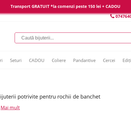
Transport GRATUIT *la comenzi peste 150 lei + CADOU
074764
ri
Seturi
CADOU
Coliere
Pandantive
Cercei
Ediț
ijuterii potrivite pentru rochii de banchet
Mai mult
.