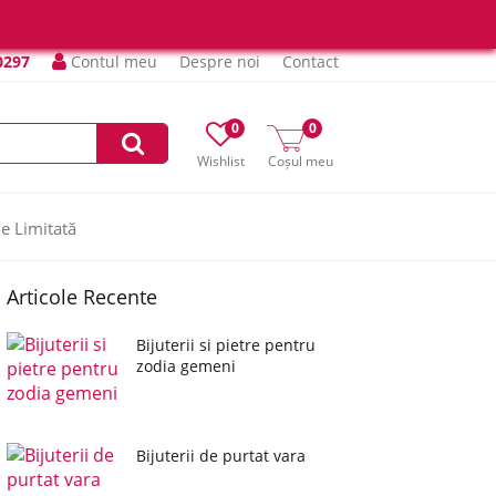
0297
Contul meu
Despre noi
Contact
0
0
Wishlist
Coșul meu
ie Limitată
Articole Recente
Bijuterii si pietre pentru
zodia gemeni
Bijuterii de purtat vara