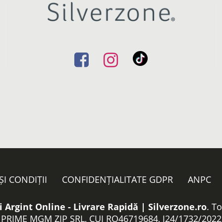
ȘI CONDIȚII
CONFIDENȚIALITATE GDPR
ANPC
i Argint Online - Livrare Rapidă | Silverzone.ro
. T
PRIME MGM ZIP SRL, CUI RO46719684, J24/1732/2022