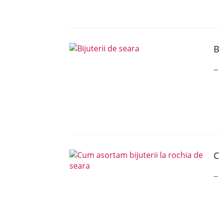
B
..
C
..