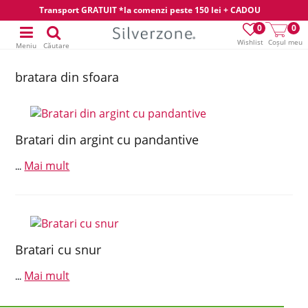
Transport GRATUIT *la comenzi peste 150 lei + CADOU
0
0
Wishlist
Coșul meu
Meniu
Căutare
bratara din sfoara
Bratari din argint cu pandantive
Mai mult
...
Bratari cu snur
Mai mult
...