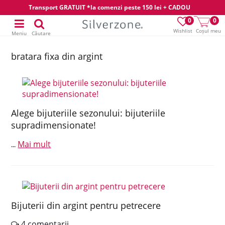
Transport GRATUIT *la comenzi peste 150 lei + CADOU
0
0
Wishlist
Coșul meu
Meniu
Căutare
bratara fixa din argint
Alege bijuteriile sezonului: bijuteriile
supradimensionate!
Mai mult
...
Bijuterii din argint pentru petrecere
4 comentarii