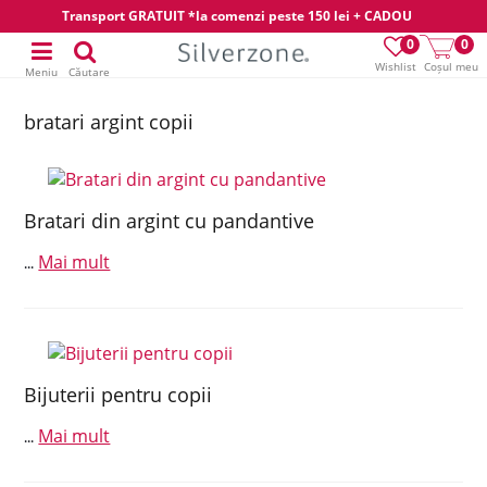
Transport GRATUIT *la comenzi peste 150 lei + CADOU
0
0
Wishlist
Coșul meu
Meniu
Căutare
bratari argint copii
Bratari din argint cu pandantive
Mai mult
...
Bijuterii pentru copii
Mai mult
...