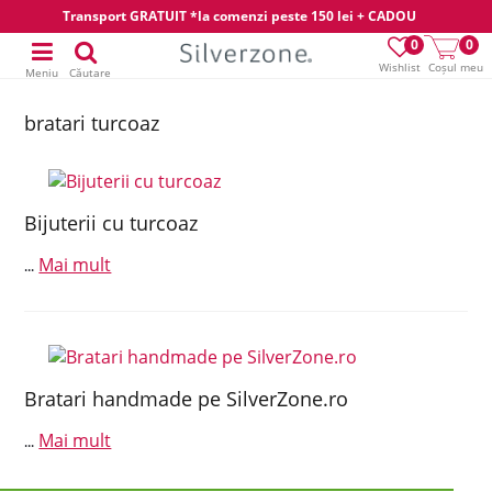
Transport GRATUIT *la comenzi peste 150 lei + CADOU
0
0
Wishlist
Coșul meu
Meniu
Căutare
bratari turcoaz
Bijuterii cu turcoaz
Mai mult
...
Bratari handmade pe SilverZone.ro
Mai mult
...