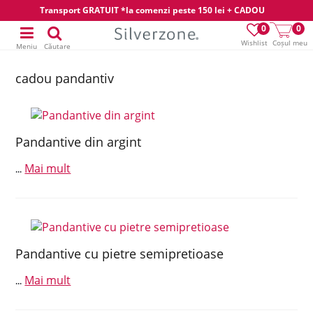
Transport GRATUIT *la comenzi peste 150 lei + CADOU
0
0
Wishlist
Coșul meu
Meniu
Căutare
cadou pandantiv
Pandantive din argint
Mai mult
...
Pandantive cu pietre semipretioase
Mai mult
...