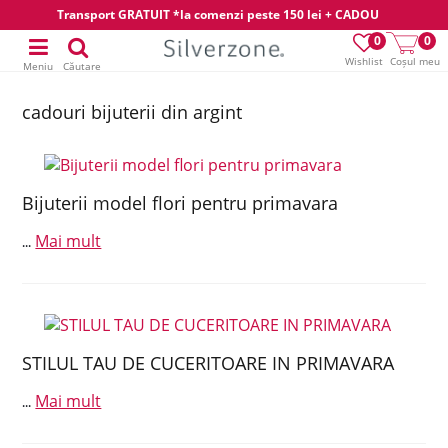
Transport GRATUIT *la comenzi peste 150 lei + CADOU
0
0
Wishlist
Coșul meu
Meniu
Căutare
cadouri bijuterii din argint
Bijuterii model flori pentru primavara
Mai mult
...
STILUL TAU DE CUCERITOARE IN PRIMAVARA
Mai mult
...