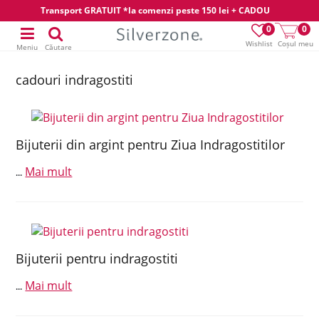
Transport GRATUIT *la comenzi peste 150 lei + CADOU
0
0
Wishlist
Coșul meu
Meniu
Căutare
cadouri indragostiti
Bijuterii din argint pentru Ziua Indragostitilor
Mai mult
...
Bijuterii pentru indragostiti
Mai mult
...