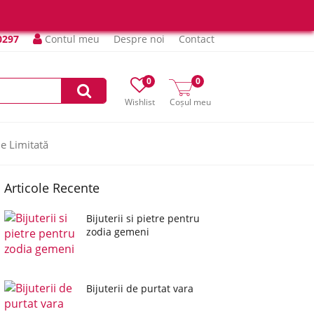
0297
Contul meu
Despre noi
Contact
0
0
Wishlist
Coșul meu
ie Limitată
Articole Recente
Bijuterii si pietre pentru
zodia gemeni
Bijuterii de purtat vara