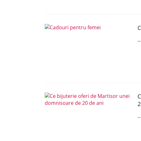
C
..
C
2
..