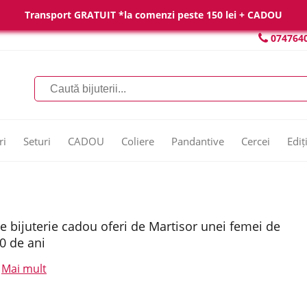
Transport GRATUIT *la comenzi peste 150 lei + CADOU
074764
ri
Seturi
CADOU
Coliere
Pandantive
Cercei
Ediț
e bijuterie cadou oferi de Martisor unei femei de
0 de ani
Mai mult
.