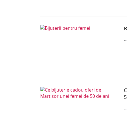
B
..
C
5
..