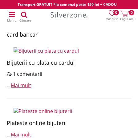
Transport GRATUIT *la comenzi peste 150 lei + CADOU
0
0
Wishlist
Coșul meu
Meniu
Căutare
card bancar
Bijuterii cu plata cu cardul
1 comentarii
Mai mult
...
Plateste online bijuterii
Mai mult
...