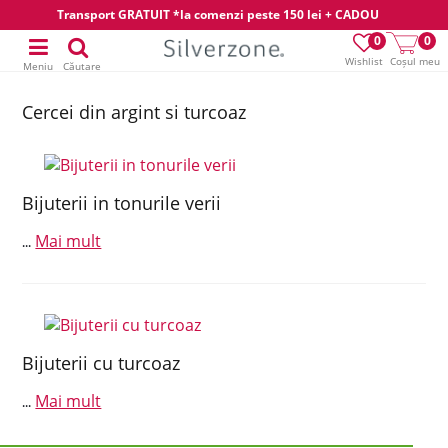
Transport GRATUIT *la comenzi peste 150 lei + CADOU
0
0
Wishlist
Coșul meu
Meniu
Căutare
Cercei din argint si turcoaz
Bijuterii in tonurile verii
Mai mult
...
Bijuterii cu turcoaz
Mai mult
...