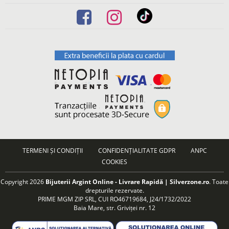
TERMENI ȘI CONDIȚII
CONFIDENȚIALITATE GDPR
ANPC
COOKIES
Copyright 2026
Bijuterii Argint Online - Livrare Rapidă | Silverzone.ro
. Toate
drepturile rezervate.
PRIME MGM ZIP SRL, CUI RO46719684, J24/1732/2022
Baia Mare, str. Griviței nr. 12