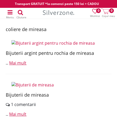
Transport GRATUIT *la comenzi peste 150 lei + CADOU
0
0
Wishlist
Coșul meu
Meniu
Căutare
coliere de mireasa
Bijuterii argint pentru rochia de mireasa
Mai mult
...
Bijuterii de mireasa
1 comentarii
Mai mult
...