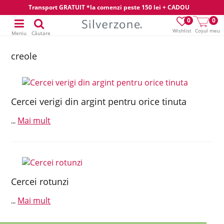
Transport GRATUIT *la comenzi peste 150 lei + CADOU
0
0
Wishlist
Coșul meu
Meniu
Căutare
creole
Cercei verigi din argint pentru orice tinuta
Mai mult
...
Cercei rotunzi
Mai mult
...