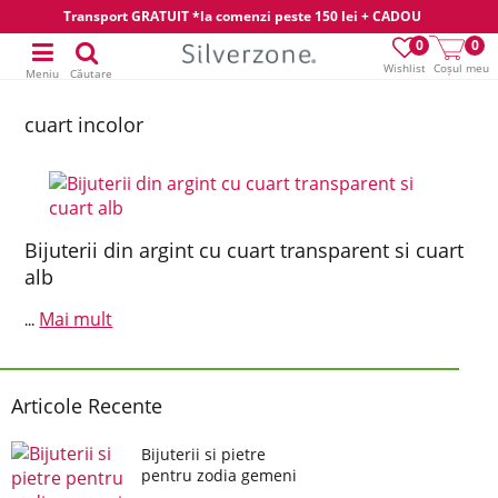
Transport GRATUIT *la comenzi peste 150 lei + CADOU
0
0
Wishlist
Coșul meu
Meniu
Căutare
cuart incolor
Bijuterii din argint cu cuart transparent si cuart
alb
Mai mult
...
Articole Recente
Bijuterii si pietre
pentru zodia gemeni