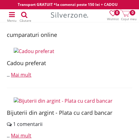
Transport GRATUIT *la comenzi peste 150 lei + CADOU
0
0
Wishlist
Coșul meu
Meniu
Căutare
cumparaturi online
Cadou preferat
Mai mult
...
Bijuterii din argint - Plata cu card bancar
1 comentarii
Mai mult
...