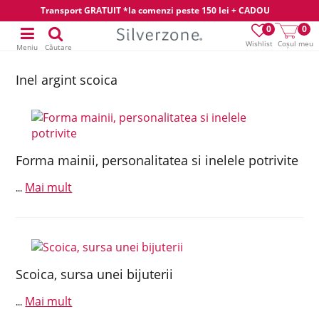
Transport GRATUIT *la comenzi peste 150 lei + CADOU
0
0
Wishlist
Coșul meu
Meniu
Căutare
Inel argint scoica
Forma mainii, personalitatea si inelele potrivite
Mai mult
...
Scoica, sursa unei bijuterii
Mai mult
...