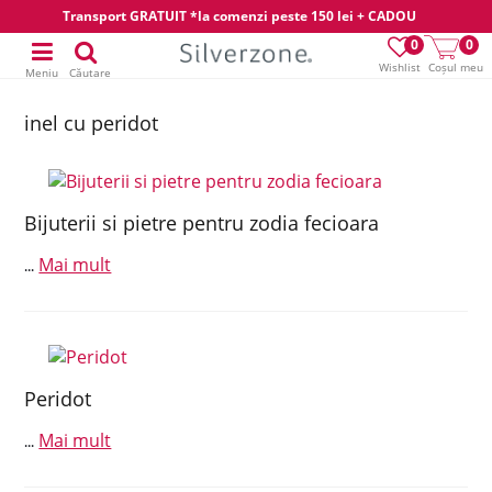
Transport GRATUIT *la comenzi peste 150 lei + CADOU
0
0
Wishlist
Coșul meu
Meniu
Căutare
inel cu peridot
Bijuterii si pietre pentru zodia fecioara
Mai mult
...
Peridot
Mai mult
...