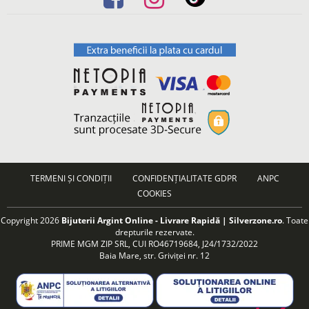
TERMENI ȘI CONDIȚII
CONFIDENȚIALITATE GDPR
ANPC
COOKIES
Copyright 2026
Bijuterii Argint Online - Livrare Rapidă | Silverzone.ro
. Toate
drepturile rezervate.
PRIME MGM ZIP SRL, CUI RO46719684, J24/1732/2022
Baia Mare, str. Griviței nr. 12