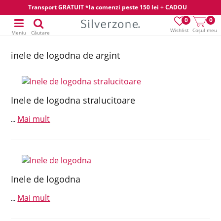
Transport GRATUIT *la comenzi peste 150 lei + CADOU
0
0
Wishlist
Coșul meu
Meniu
Căutare
inele de logodna de argint
Inele de logodna stralucitoare
Mai mult
...
Inele de logodna
Mai mult
...