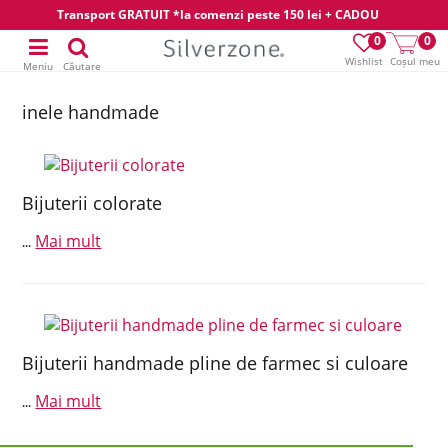
Transport GRATUIT *la comenzi peste 150 lei + CADOU
0
0
Wishlist
Coșul meu
Meniu
Căutare
inele handmade
Bijuterii colorate
Mai mult
...
Bijuterii handmade pline de farmec si culoare
Mai mult
...