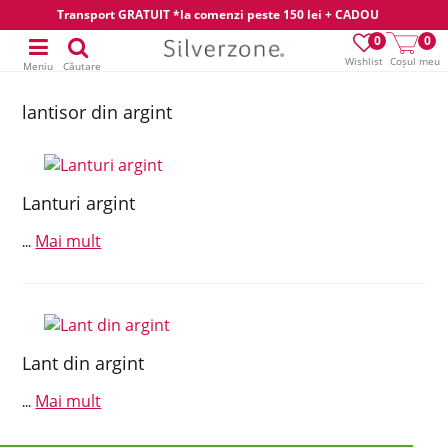
Transport GRATUIT *la comenzi peste 150 lei + CADOU
0
0
Wishlist
Coșul meu
Meniu
Căutare
lantisor din argint
Lanturi argint
Mai mult
...
Lant din argint
Mai mult
...