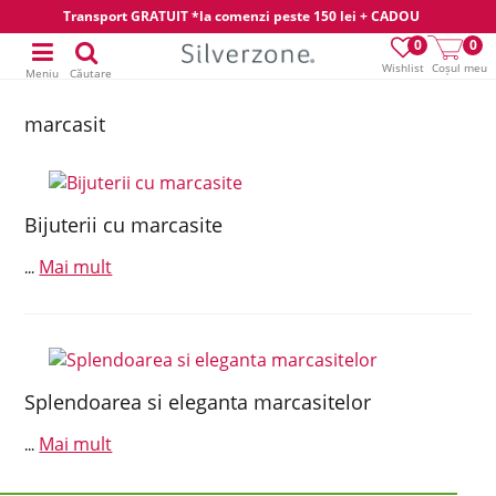
Transport GRATUIT *la comenzi peste 150 lei + CADOU
0
0
Wishlist
Coșul meu
Meniu
Căutare
marcasit
Bijuterii cu marcasite
Mai mult
...
Splendoarea si eleganta marcasitelor
Mai mult
...