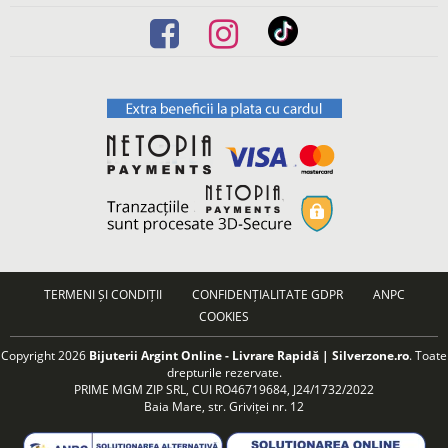
TERMENI ȘI CONDIȚII
CONFIDENȚIALITATE GDPR
ANPC
COOKIES
Copyright 2026
Bijuterii Argint Online - Livrare Rapidă | Silverzone.ro
. Toate
drepturile rezervate.
PRIME MGM ZIP SRL, CUI RO46719684, J24/1732/2022
Baia Mare, str. Griviței nr. 12