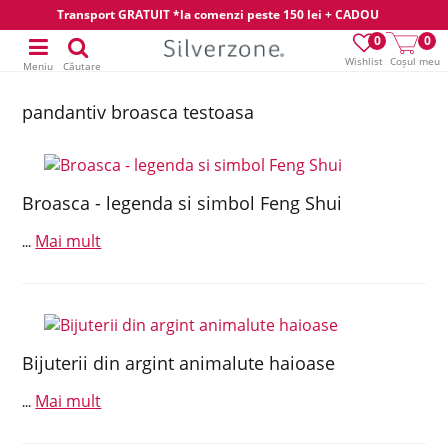
Transport GRATUIT *la comenzi peste 150 lei + CADOU
0
0
Wishlist
Coșul meu
Meniu
Căutare
pandantiv broasca testoasa
Broasca - legenda si simbol Feng Shui
Mai mult
...
Bijuterii din argint animalute haioase
Mai mult
...