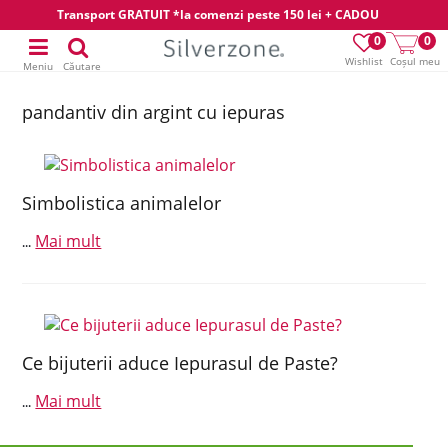
Transport GRATUIT *la comenzi peste 150 lei + CADOU
0
0
Wishlist
Coșul meu
Meniu
Căutare
pandantiv din argint cu iepuras
Simbolistica animalelor
Mai mult
...
Ce bijuterii aduce Iepurasul de Paste?
Mai mult
...