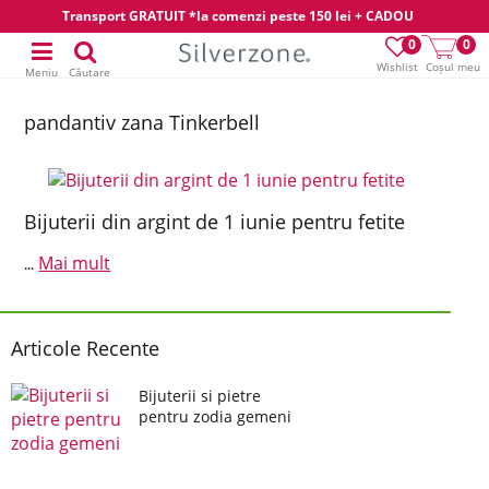
Transport GRATUIT *la comenzi peste 150 lei + CADOU
0
0
Wishlist
Coșul meu
Meniu
Căutare
pandantiv zana Tinkerbell
Bijuterii din argint de 1 iunie pentru fetite
Mai mult
...
Articole Recente
Bijuterii si pietre
pentru zodia gemeni