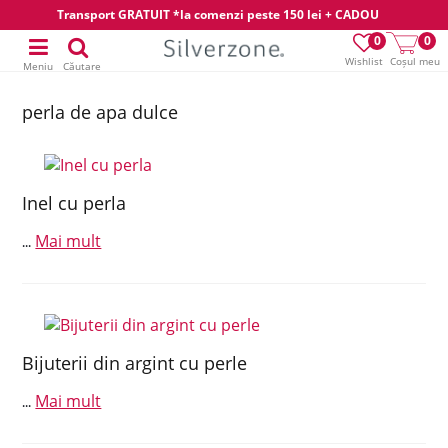
Transport GRATUIT *la comenzi peste 150 lei + CADOU
0
0
Wishlist
Coșul meu
Meniu
Căutare
perla de apa dulce
Inel cu perla
Mai mult
...
Bijuterii din argint cu perle
Mai mult
...