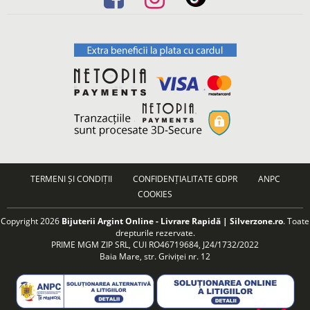
TERMENI ȘI CONDIȚII
CONFIDENȚIALITATE GDPR
ANPC
COOKIES
Copyright 2026
Bijuterii Argint Online - Livrare Rapidă | Silverzone.ro
. Toate
drepturile rezervate.
PRIME MGM ZIP SRL, CUI RO46719684, J24/1732/2022
Baia Mare, str. Griviței nr. 12