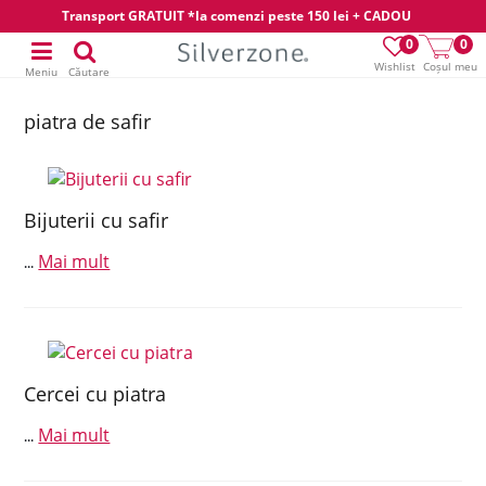
Transport GRATUIT *la comenzi peste 150 lei + CADOU
0
0
Wishlist
Coșul meu
Meniu
Căutare
piatra de safir
Bijuterii cu safir
Mai mult
...
Cercei cu piatra
Mai mult
...