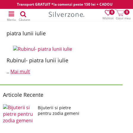
Transport GRATUIT *la comenzi peste 150 lei + CADOU
0
0
Wishlist
Coșul meu
Meniu
Căutare
piatra lunii iulie
Rubinul- piatra lunii iulie
Mai mult
...
Articole Recente
Bijuterii si pietre
pentru zodia gemeni